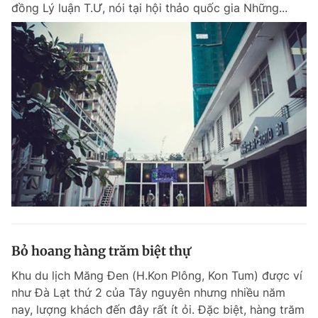
đồng Lý luận T.Ư, nói tại hội thảo quốc gia Những...
Đọc Thanh Niên trên điện thoại
Theo dõi báo trên
Hotline
Liên hệ quảng cáo
0906 645 777
0908 780 404
Đặt báo
Quảng cáo
RSS
Tòa soạn
Chính sách bảo m
Bỏ hoang hàng trăm biệt thự
Tổng biên tập: Nguyễn Ngọc Toàn
Phó tổng biên tập thường trực: Hải Thành
Khu du lịch Măng Đen (H.Kon Plông, Kon Tum) được ví
Phó tổng biên tập: Lâm Hiếu Dũng
như Đà Lạt thứ 2 của Tây nguyên nhưng nhiều năm
Phó tổng biên tập: Trần Việt Hưng
Tổng thư ký tòa soạn: Đức Trung
nay, lượng khách đến đây rất ít ỏi. Đặc biệt, hàng trăm