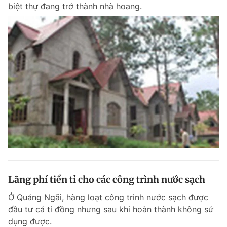
biệt thự đang trở thành nhà hoang.
Giấy phép xuất bản số 110/GP - BTTTT cấp ngày 24.3.2020
© 2003-2026 Bản quyền thuộc về Báo Thanh Niên. Cấm sao chép
dưới mọi hình thức nếu không có sự chấp thuận bằng văn bản.
Phát triển bởi ePi Technologies, JSC.
Lãng phí tiền tỉ cho các công trình nước sạch
Ở Quảng Ngãi, hàng loạt công trình nước sạch được
đầu tư cả tỉ đồng nhưng sau khi hoàn thành không sử
dụng được.