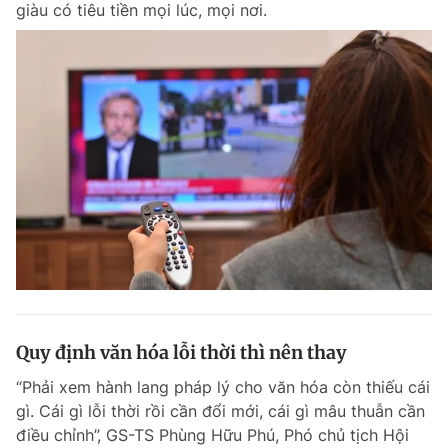
giàu có tiêu tiền mọi lúc, mọi nơi.
Chuyên mục khác
Tin đã xem
Chào ngày mới
Tin 24h
Đăng xuất
Tin thị trường
Tin 360
Video
Magazine
Sản phẩm khác
Tiện ích
Bạn cần biết
Quy định văn hóa lỗi thời thì nên thay
Thông tin tòa soạn
Liên hệ quảng cáo
“Phải xem hành lang pháp lý cho văn hóa còn thiếu cái
gì. Cái gì lỗi thời rồi cần đổi mới, cái gì mâu thuẫn cần
điều chỉnh”, GS-TS Phùng Hữu Phú, Phó chủ tịch Hội