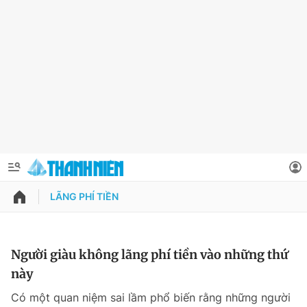
LÃNG PHÍ TIỀN
QUẢNG CÁO
ĐẶT BÁO
Thông tin tài khoản
Người giàu không lãng phí tiền vào những thứ
này
Đổi mật khẩu
Chuyên mục
Có một quan niệm sai lầm phổ biến rằng những người
Tin đã lưu