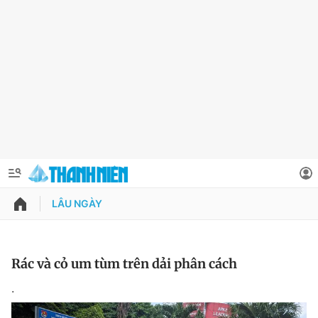
LÂU NGÀY
QUẢNG CÁO
ĐẶT BÁO
Thông tin tài khoản
Rác và cỏ um tùm trên dải phân cách
Đổi mật khẩu
.
Chuyên mục
Tin đã lưu