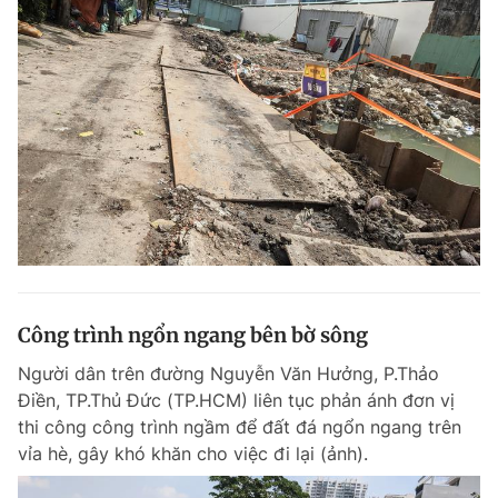
Đọc Thanh Niên trên điện thoại
Theo dõi báo trên
Hotline
Liên hệ quảng cáo
0906 645 777
0908 780 404
Công trình ngổn ngang bên bờ sông
Đặt báo
Quảng cáo
RSS
Tòa soạn
Chính sách bảo m
Người dân trên đường Nguyễn Văn Hưởng, P.Thảo
Điền, TP.Thủ Đức (TP.HCM) liên tục phản ánh đơn vị
Tổng biên tập: Nguyễn Ngọc Toàn
Phó tổng biên tập thường trực: Hải Thành
thi công công trình ngầm để đất đá ngổn ngang trên
Phó tổng biên tập: Lâm Hiếu Dũng
vỉa hè, gây khó khăn cho việc đi lại (ảnh).
Phó tổng biên tập: Trần Việt Hưng
Tổng thư ký tòa soạn: Đức Trung