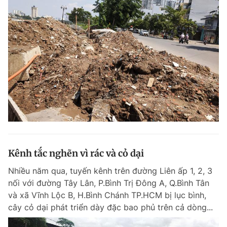
Giấy phép xuất bản số 110/GP - BTTTT cấp ngày 24.3.2020
© 2003-2026 Bản quyền thuộc về Báo Thanh Niên. Cấm sao chép
dưới mọi hình thức nếu không có sự chấp thuận bằng văn bản.
Phát triển bởi ePi Technologies, JSC.
Kênh tắc nghẽn vì rác và cỏ dại
Nhiều năm qua, tuyến kênh trên đường Liên ấp 1, 2, 3
nối với đường Tây Lân, P.Bình Trị Đông A, Q.Bình Tân
và xã Vĩnh Lộc B, H.Bình Chánh TP.HCM bị lục bình,
cây cỏ dại phát triển dày đặc bao phủ trên cả dòng...