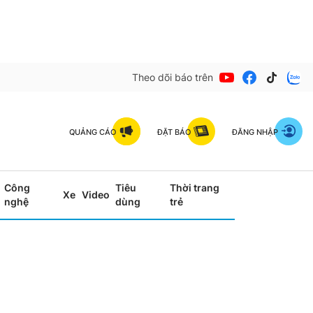
Theo dõi báo trên
QUẢNG CÁO
ĐẶT BÁO
ĐĂNG NHẬP
Công
Tiêu
Thời trang
Xe
Video
nghệ
dùng
trẻ