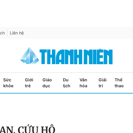
ích
Liên hệ
Sức
Giới
Giáo
Du
Văn
Giải
Thể
khỏe
trẻ
dục
lịch
hóa
trí
thao
ẠN, CỨU HỘ