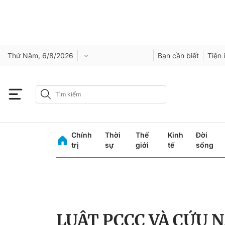
Thứ Năm, 6/8/2026
Bạn cần biết
Tiện 
Chính
Thời
Thế
Kinh
Đời
trị
sự
giới
tế
sống
LUẬT PCCC VÀ CỨU N