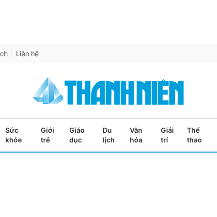
ích
Liên hệ
Sức
Giới
Giáo
Du
Văn
Giải
Thể
khỏe
trẻ
dục
lịch
hóa
trí
thao