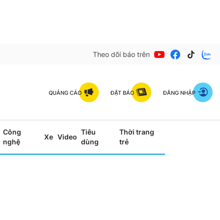
Theo dõi báo trên
QUẢNG CÁO
ĐẶT BÁO
ĐĂNG NHẬP
Công
Tiêu
Thời trang
Xe
Video
nghệ
dùng
trẻ