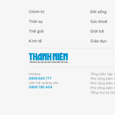
Chính trị
Đời sống
Thời sự
Sức khoẻ
Thế giới
Giới trẻ
Kinh tế
Giáo dục
Hotline
Tổng biên tập
0906 645 777
Phó tổng biên 
Liên hệ quảng cáo
Phó tổng biên 
0908 780 404
Phó tổng biên 
Tổng thư ký tò