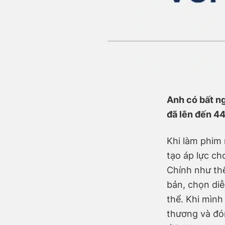
Anh có bất n
đã lên đến 4
Khi làm phim 
tạo áp lực ch
Chính như thế
bản, chọn diễ
thể. Khi mình
thương và đó