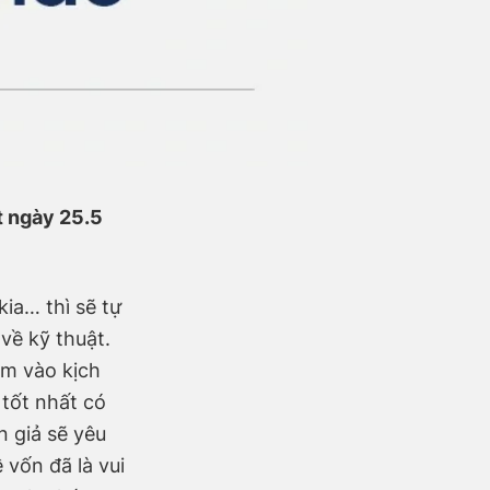
t ngày
25.5
ia… thì sẽ tự
về kỹ thuật.
âm vào kịch
 tốt nhất có
n giả sẽ yêu
vốn đã là vui