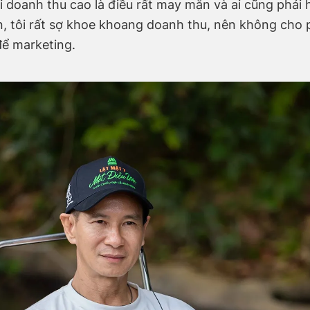
i doanh thu cao là điều rất may mắn và ai cũng phải
n, tôi rất sợ khoe khoang doanh thu, nên không cho 
để marketing.