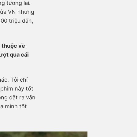
ng tương lai.
 nửa VN nhưng
00 triệu dân,
g thuộc về
ượt qua cái
ác. Tôi chỉ
 phim này tốt
ông đặt ra vấn
ủa mình tốt