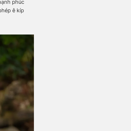
 hạnh phúc
phép ê kíp