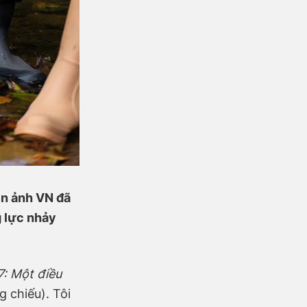
ện ảnh VN đã
g lực nhảy
7: Một điều
 chiếu). Tôi