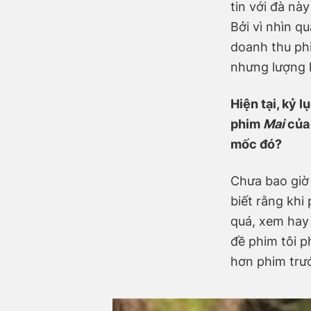
tin với đà nà
Bởi vì nhìn q
doanh thu phi
nhưng lượng k
Hiện tại, kỷ 
phim
Mai
của 
mốc đó?
Chưa bao giờ 
biết rằng khi
quá, xem hay 
đề phim tôi p
hơn phim trướ