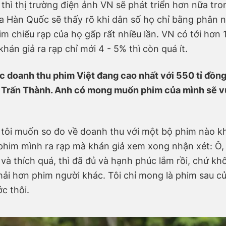
y thì thị trường điện ảnh VN sẽ phát triển hơn nữa tro
ua Hàn Quốc sẽ thấy rõ khi dân số họ chỉ bằng phân
m chiếu rạp của họ gấp rất nhiều lần. VN có tới hơn 1
hán giả ra rạp chỉ mới 4 - 5% thì còn quá ít.
lục doanh thu phim Việt đang cao nhất với 550 tỉ đồn
Trấn Thành. Anh có mong muốn phim của mình sẽ v
tôi muốn so đo về doanh thu với một bộ phim nào kh
 phim mình ra rạp mà khán giả xem xong nhận xét: Ô,
và thích quá, thì đã đủ và hạnh phúc lắm rồi, chứ kh
hải hơn phim người khác. Tôi chỉ mong là phim sau c
c thôi.