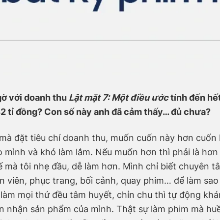
gờ với doanh thu
Lật mặt 7: Một điều ước
tính đến hế
42
tỉ đồng? Con số này anh đã cảm thấy… đủ chưa?
mà đặt tiêu chí doanh thu, muốn cuốn này hơn cuốn k
o mình và khó làm lắm. Nếu muốn hơn thì phải là hơn 
 mà tôi nhẹ đầu, dễ làm hơn. Mình chỉ biết chuyên t
n viên, phục trang, bối cảnh, quay phim… để làm sao
 làm mọi thứ đều tâm huyết, chỉn chu thì tự động khá
n nhận sản phẩm của mình. Thật sự làm phim mà huề 