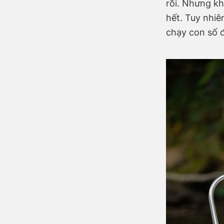
rồi. Nhưng kh
hết. Tuy nhiê
chạy con số 