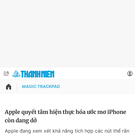
MAGIC TRACKPAD
QUẢNG CÁO
ĐẶT BÁO
Thông tin tài khoản
Apple quyết tâm hiện thực hóa ước mơ iPhone
còn dang dở
Đổi mật khẩu
Chuyên mục
Apple đang xem xét khả năng tích hợp các nút thể rắn
Tin đã lưu