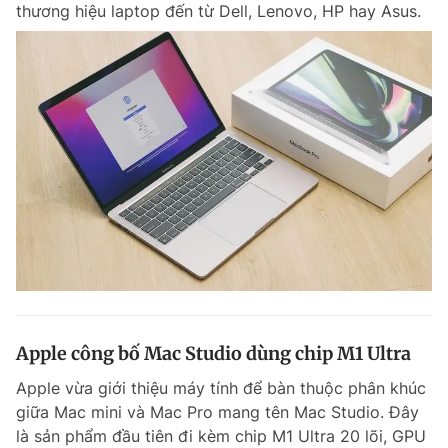
thương hiệu laptop đến từ Dell, Lenovo, HP hay Asus.
Đọc Thanh Niên trên điện thoại
Theo dõi báo trên
Hotline
Liên hệ quảng cáo
0906 645 777
0908 780 404
Đặt báo
Quảng cáo
RSS
Tòa soạn
Chính sách bảo m
Apple công bố Mac Studio dùng chip M1 Ultra
Tổng biên tập: Nguyễn Ngọc Toàn
Phó tổng biên tập thường trực: Hải Thành
Apple vừa giới thiệu máy tính để bàn thuộc phân khúc
Phó tổng biên tập: Lâm Hiếu Dũng
giữa Mac mini và Mac Pro mang tên Mac Studio. Đây
Phó tổng biên tập: Trần Việt Hưng
Tổng thư ký tòa soạn: Đức Trung
là sản phẩm đầu tiên đi kèm chip M1 Ultra 20 lõi, GPU