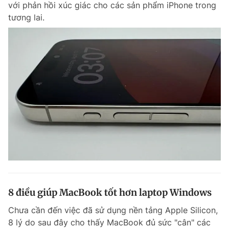
với phản hồi xúc giác cho các sản phẩm iPhone trong
Chuyên mục khác
tương lai.
Tin đã xem
Chào ngày mới
Tin 24h
Đăng xuất
Tin thị trường
Tin 360
Video
Magazine
Sản phẩm khác
Tiện ích
Bạn cần biết
Thông tin tòa soạn
Liên hệ quảng cáo
8 điều giúp MacBook tốt hơn laptop Windows
Chưa cần đến việc đã sử dụng nền tảng Apple Silicon,
8 lý do sau đây cho thấy MacBook đủ sức "cân" các