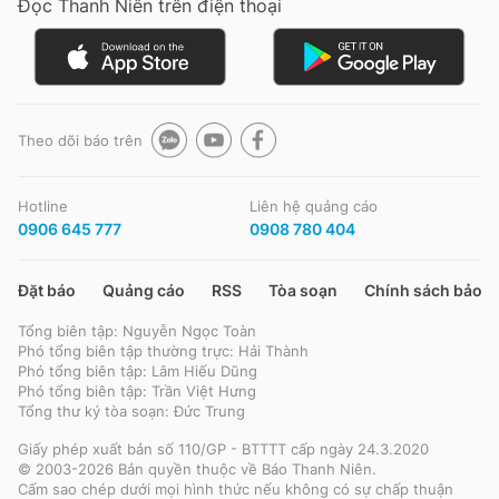
Đọc Thanh Niên trên điện thoại
Theo dõi báo trên
Hotline
Liên hệ quảng cáo
0906 645 777
0908 780 404
Đặt báo
Quảng cáo
RSS
Tòa soạn
Chính sách bảo m
Tổng biên tập: Nguyễn Ngọc Toàn
Phó tổng biên tập thường trực: Hải Thành
Phó tổng biên tập: Lâm Hiếu Dũng
Phó tổng biên tập: Trần Việt Hưng
Tổng thư ký tòa soạn: Đức Trung
Giấy phép xuất bản số 110/GP - BTTTT cấp ngày 24.3.2020
© 2003-2026 Bản quyền thuộc về Báo Thanh Niên.
Cấm sao chép dưới mọi hình thức nếu không có sự chấp thuận