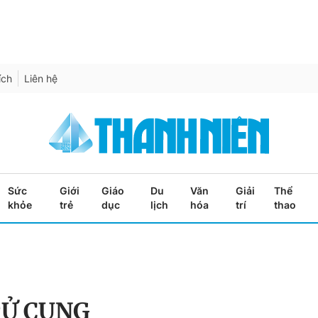
ích
Liên hệ
Sức
Giới
Giáo
Du
Văn
Giải
Thể
khỏe
trẻ
dục
lịch
hóa
trí
thao
TỬ CUNG