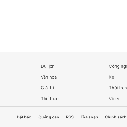
Du lịch
Công ng
Văn hoá
Xe
Giải trí
Thời tran
Thể thao
Video
Đặt báo
Quảng cáo
RSS
Tòa soạn
Chính sách