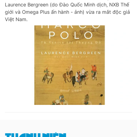
Laurence Bergreen (do Đào Quốc Minh dịch, NXB Thế
giới và Omega Plus ấn hành - ảnh) vừa ra mắt độc giả
Việt Nam.
Đọc Thanh Niên trên điện thoại
Theo dõi báo trên
Hotline
Liên hệ quảng cáo
0906 645 777
0908 780 404
Đặt báo
Quảng cáo
RSS
Tòa soạn
Chính sách bảo m
Tổng biên tập: Nguyễn Ngọc Toàn
Phó tổng biên tập thường trực: Hải Thành
Phó tổng biên tập: Lâm Hiếu Dũng
Phó tổng biên tập: Trần Việt Hưng
Tổng thư ký tòa soạn: Đức Trung