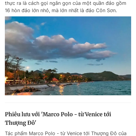
thực ra là cách gọi ngắn gọn của một quần đảo gồm
Chuyên mục khác
16 hòn đảo lớn nhỏ, mà lớn nhất là đảo Côn Sơn.
Tin đã xem
Chào ngày mới
Tin 24h
Đăng xuất
Tin thị trường
Tin 360
Video
Magazine
Sản phẩm khác
Tiện ích
Bạn cần biết
Thông tin tòa soạn
Liên hệ quảng cáo
Phiêu lưu với 'Marco Polo - từ Venice tới
Thượng Đô'
Tác phẩm Marco Polo - từ Venice tới Thượng Đô của