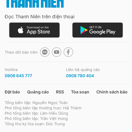
Giấy phép xuất bản số 110/GP - BTTTT cấp ngày 24.3.2020
© 2003-2026 Bản quyền thuộc về Báo Thanh Niên. Cấm sao chép
Đọc Thanh Niên trên điện thoại
dưới mọi hình thức nếu không có sự chấp thuận bằng văn bản.
Phát triển bởi ePi Technologies, JSC.
Theo dõi báo trên
Hotline
Liên hệ quảng cáo
0906 645 777
0908 780 404
Đặt báo
Quảng cáo
RSS
Tòa soạn
Chính sách bảo m
Tổng biên tập: Nguyễn Ngọc Toàn
Phó tổng biên tập thường trực: Hải Thành
Phó tổng biên tập: Lâm Hiếu Dũng
Phó tổng biên tập: Trần Việt Hưng
Tổng thư ký tòa soạn: Đức Trung