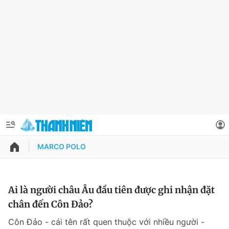
MARCO POLO
QUẢNG CÁO
ĐẶT BÁO
Thông tin tài khoản
Ai là người châu Âu đầu tiên được ghi nhận đặt
chân đến Côn Đảo?
Đổi mật khẩu
Chuyên mục
Côn Đảo - cái tên rất quen thuộc với nhiều người -
Tin đã lưu