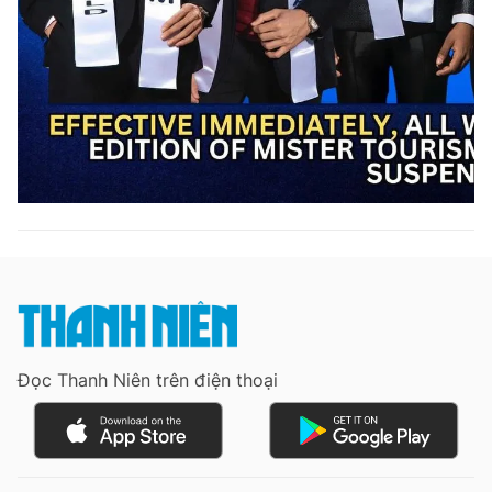
Đọc Thanh Niên trên điện thoại
Theo dõi báo trên
Hotline
Liên hệ quảng cáo
0906 645 777
0908 780 404
Đặt báo
Quảng cáo
RSS
Tòa soạn
Chính sách bảo m
Đọc Thanh Niên trên điện thoại
Tổng biên tập: Nguyễn Ngọc Toàn
Phó tổng biên tập thường trực: Hải Thành
Phó tổng biên tập: Lâm Hiếu Dũng
Phó tổng biên tập: Trần Việt Hưng
Tổng thư ký tòa soạn: Đức Trung