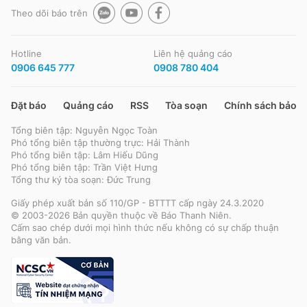
Giấy phép xuất bản số 110/GP - BTTTT cấp ngày 24.3.2020
Theo dõi báo trên
© 2003-2026 Bản quyền thuộc về Báo Thanh Niên. Cấm sao chép
dưới mọi hình thức nếu không có sự chấp thuận bằng văn bản.
Phát triển bởi ePi Technologies, JSC.
Hotline
Liên hệ quảng cáo
0906 645 777
0908 780 404
Đặt báo
Quảng cáo
RSS
Tòa soạn
Chính sách bảo m
Tổng biên tập: Nguyễn Ngọc Toàn
Phó tổng biên tập thường trực: Hải Thành
Phó tổng biên tập: Lâm Hiếu Dũng
Phó tổng biên tập: Trần Việt Hưng
Tổng thư ký tòa soạn: Đức Trung
Giấy phép xuất bản số 110/GP - BTTTT cấp ngày 24.3.2020
© 2003-2026 Bản quyền thuộc về Báo Thanh Niên.
Cấm sao chép dưới mọi hình thức nếu không có sự chấp thuận
bằng văn bản.