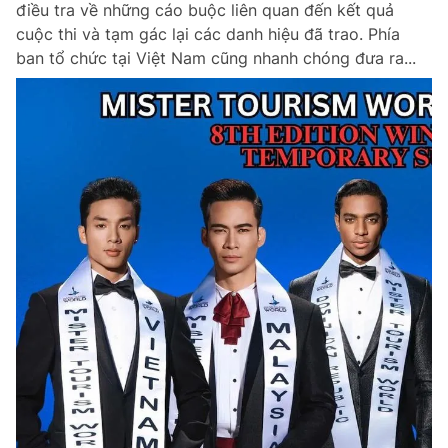
điều tra về những cáo buộc liên quan đến kết quả
Chuyên mục khác
cuộc thi và tạm gác lại các danh hiệu đã trao. Phía
Tin đã xem
ban tổ chức tại Việt Nam cũng nhanh chóng đưa ra...
Chào ngày mới
Tin 24h
Đăng xuất
Tin thị trường
Tin 360
Video
Magazine
Sản phẩm khác
Tiện ích
Bạn cần biết
Thông tin tòa soạn
Liên hệ quảng cáo