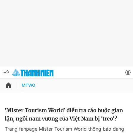
MTWO
QUẢNG CÁO
ĐẶT BÁO
Thông tin tài khoản
'Mister Tourism World' điều tra cáo buộc gian
lận, ngôi nam vương của Việt Nam bị 'treo'?
Đổi mật khẩu
Chuyên mục
Trang fanpage Mister Tourism World thông báo đang
Tin đã lưu