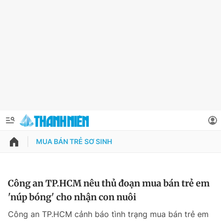
MUA BÁN TRẺ SƠ SINH
QUẢNG CÁO
ĐẶT BÁO
Thông tin tài khoản
Công an TP.HCM nêu thủ đoạn mua bán trẻ em
'núp bóng' cho nhận con nuôi
Đổi mật khẩu
Chuyên mục
Công an TP.HCM cảnh báo tình trạng mua bán trẻ em
Tin đã lưu