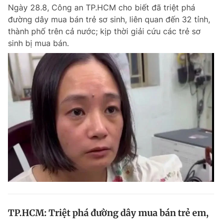
Ngày 28.8, Công an TP.HCM cho biết đã triệt phá
đường dây mua bán trẻ sơ sinh, liên quan đến 32 tỉnh,
thành phố trên cả nước; kịp thời giải cứu các trẻ sơ
Đọc Thanh Niên trên điện thoại
sinh bị mua bán.
Theo dõi báo trên
Hotline
Liên hệ quảng cáo
0906 645 777
0908 780 404
Đặt báo
Quảng cáo
RSS
Tòa soạn
Chính sách bảo m
Tổng biên tập: Nguyễn Ngọc Toàn
Phó tổng biên tập thường trực: Hải Thành
Phó tổng biên tập: Lâm Hiếu Dũng
Phó tổng biên tập: Trần Việt Hưng
TP.HCM: Triệt phá đường dây mua bán trẻ em,
Tổng thư ký tòa soạn: Đức Trung