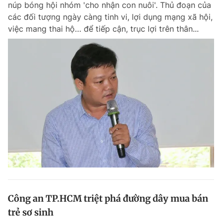
núp bóng hội nhóm 'cho nhận con nuôi'. Thủ đoạn của
Chuyên mục khác
các đối tượng ngày càng tinh vi, lợi dụng mạng xã hội,
Tin đã xem
việc mang thai hộ… để tiếp cận, trục lợi trên thân...
Chào ngày mới
Tin 24h
Đăng xuất
Tin thị trường
Tin 360
Video
Magazine
Sản phẩm khác
Tiện ích
Bạn cần biết
Thông tin tòa soạn
Liên hệ quảng cáo
Công an TP.HCM triệt phá đường dây mua bán
trẻ sơ sinh