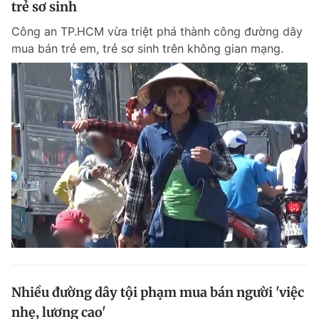
trẻ sơ sinh
Giấy phép xuất bản số 110/GP - BTTTT cấp ngày 24.3.2020
© 2003-2026 Bản quyền thuộc về Báo Thanh Niên. Cấm sao chép
Công an TP.HCM vừa triệt phá thành công đường dây
dưới mọi hình thức nếu không có sự chấp thuận bằng văn bản.
mua bán trẻ em, trẻ sơ sinh trên không gian mạng.
Phát triển bởi ePi Technologies, JSC.
Nhiều đường dây tội phạm mua bán người 'việc
nhẹ, lương cao'