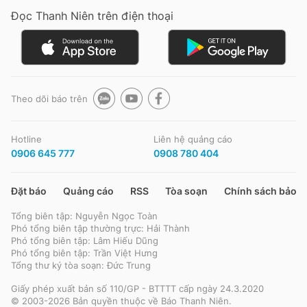
Đọc Thanh Niên trên điện thoại
Đọc Thanh Niên trên điện thoại
Theo dõi báo trên
Theo dõi báo trên
Hotline
Liên hệ quảng cáo
0906 645 777
0908 780 404
Hotline
Liên hệ quảng cáo
0906 645 777
0908 780 404
Đặt báo
Quảng cáo
RSS
Tòa soạn
Chính sách bảo m
Tổng biên tập: Nguyễn Ngọc Toàn
Đặt báo
Quảng cáo
RSS
Tòa soạn
Chính sách bảo m
Phó tổng biên tập thường trực: Hải Thành
Phó tổng biên tập: Lâm Hiếu Dũng
Tổng biên tập: Nguyễn Ngọc Toàn
Phó tổng biên tập: Trần Việt Hưng
Phó tổng biên tập thường trực: Hải Thành
Tổng thư ký tòa soạn: Đức Trung
Phó tổng biên tập: Lâm Hiếu Dũng
Phó tổng biên tập: Trần Việt Hưng
Giấy phép xuất bản số 110/GP - BTTTT cấp ngày 24.3.2020
Tổng thư ký tòa soạn: Đức Trung
© 2003-2026 Bản quyền thuộc về Báo Thanh Niên.