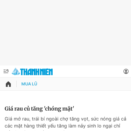
MUA LŨ
QUẢNG CÁO
ĐẶT BÁO
Thông tin tài khoản
Giá rau củ tăng 'chóng mặt'
Đổi mật khẩu
Giá mớ rau, trái bí ngoài chợ tăng vọt, sức nóng giá cả
Chuyên mục
các mặt hàng thiết yếu tăng làm nảy sinh lo ngại chỉ
Tin đã lưu