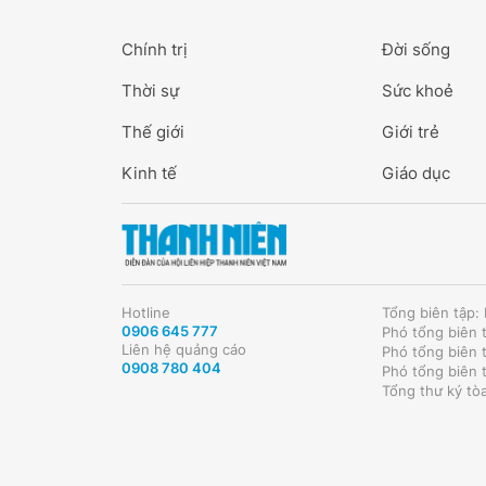
Chính trị
Đời sống
Thời sự
Sức khoẻ
Thế giới
Giới trẻ
Kinh tế
Giáo dục
Hotline
Tổng biên tập
0906 645 777
Phó tổng biên 
Liên hệ quảng cáo
Phó tổng biên 
0908 780 404
Phó tổng biên 
Tổng thư ký tò