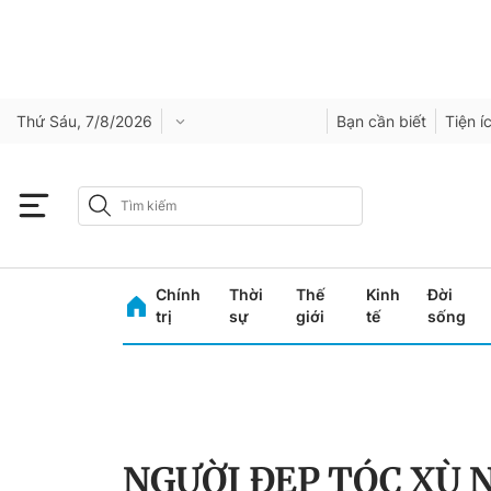
Thứ Sáu, 7/8/2026
Bạn cần biết
Tiện í
Chính
Thời
Thế
Kinh
Đời
trị
sự
giới
tế
sống
NGƯỜI ĐẸP TÓC XÙ 