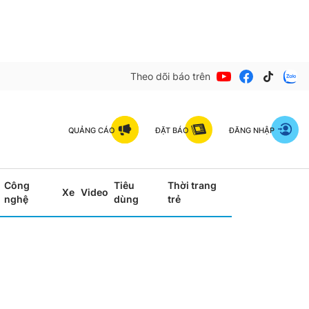
Theo dõi báo trên
QUẢNG CÁO
ĐẶT BÁO
ĐĂNG NHẬP
Công
Tiêu
Thời trang
Xe
Video
nghệ
dùng
trẻ