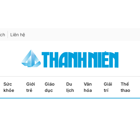
ích
Liên hệ
Sức
Giới
Giáo
Du
Văn
Giải
Thể
khỏe
trẻ
dục
lịch
hóa
trí
thao