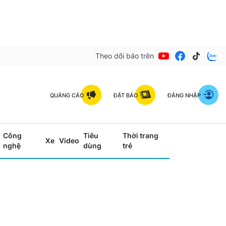
Theo dõi báo trên
QUẢNG CÁO
ĐẶT BÁO
ĐĂNG NHẬP
Công
Tiêu
Thời trang
Xe
Video
nghệ
dùng
trẻ