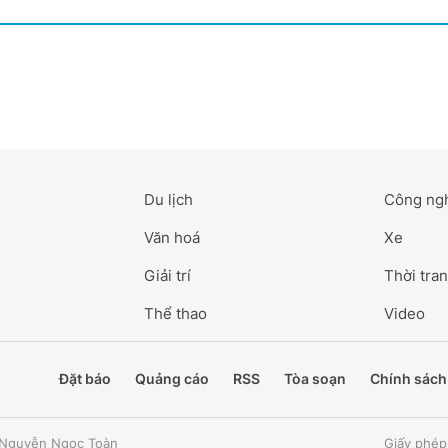
Du lịch
Công ng
Văn hoá
Xe
Giải trí
Thời tran
Thể thao
Video
Đặt báo
Quảng cáo
RSS
Tòa soạn
Chính sách
: Nguyễn Ngọc Toàn
Giấy phép