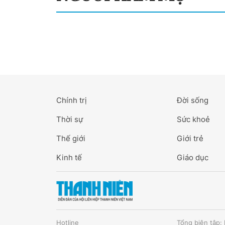
Chính trị
Đời sống
Thời sự
Sức khoẻ
Thế giới
Giới trẻ
Kinh tế
Giáo dục
Hotline
Tổng biên tập