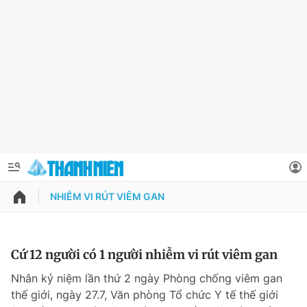
NHIỄM VI RÚT VIÊM GAN
QUẢNG CÁO
ĐẶT BÁO
Thông tin tài khoản
Cứ 12 người có 1 người nhiễm vi rút viêm gan
Đổi mật khẩu
Nhân kỷ niệm lần thứ 2 ngày Phòng chống viêm gan
Chuyên mục
thế giới, ngày 27.7, Văn phòng Tổ chức Y tế thế giới
Tin đã lưu