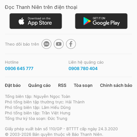
Đọc Thanh Niên trên điện thoại
Đọc Thanh Niên trên điện thoại
Theo dõi báo trên
Theo dõi báo trên
Hotline
Liên hệ quảng cáo
0906 645 777
0908 780 404
Hotline
Liên hệ quảng cáo
0906 645 777
0908 780 404
Đặt báo
Quảng cáo
RSS
Tòa soạn
Chính sách bảo m
Tổng biên tập: Nguyễn Ngọc Toàn
Đặt báo
Quảng cáo
RSS
Tòa soạn
Chính sách bảo m
Phó tổng biên tập thường trực: Hải Thành
Phó tổng biên tập: Lâm Hiếu Dũng
Tổng biên tập: Nguyễn Ngọc Toàn
Phó tổng biên tập: Trần Việt Hưng
Phó tổng biên tập thường trực: Hải Thành
Tổng thư ký tòa soạn: Đức Trung
Phó tổng biên tập: Lâm Hiếu Dũng
Phó tổng biên tập: Trần Việt Hưng
Giấy phép xuất bản số 110/GP - BTTTT cấp ngày 24.3.2020
Tổng thư ký tòa soạn: Đức Trung
© 2003-2026 Bản quyền thuộc về Báo Thanh Niên.