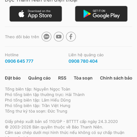
Đọc Thanh Niên trên điện thoại
Theo dõi báo trên
Hotline
Liên hệ quảng cáo
Theo dõi báo trên
0906 645 777
0908 780 404
Hotline
Liên hệ quảng cáo
Đặt báo
Quảng cáo
RSS
Tòa soạn
Chính sách bảo m
0906 645 777
0908 780 404
Tổng biên tập: Nguyễn Ngọc Toàn
Phó tổng biên tập thường trực: Hải Thành
Đặt báo
Quảng cáo
RSS
Tòa soạn
Chính sách bảo m
Phó tổng biên tập: Lâm Hiếu Dũng
Phó tổng biên tập: Trần Việt Hưng
Tổng biên tập: Nguyễn Ngọc Toàn
Tổng thư ký tòa soạn: Đức Trung
Phó tổng biên tập thường trực: Hải Thành
Phó tổng biên tập: Lâm Hiếu Dũng
Giấy phép xuất bản số 110/GP - BTTTT cấp ngày 24.3.2020
Phó tổng biên tập: Trần Việt Hưng
© 2003-2026 Bản quyền thuộc về Báo Thanh Niên.
Tổng thư ký tòa soạn: Đức Trung
Cấm sao chép dưới mọi hình thức nếu không có sự chấp thuận