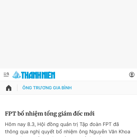
ÔNG TRƯƠNG GIA BÌNH
QUẢNG CÁO
ĐẶT BÁO
Thông tin tài khoản
FPT bổ nhiệm tổng giám đốc mới
Đổi mật khẩu
Hôm nay 8.3, Hội đồng quản trị Tập đoàn FPT đã
Chuyên mục
thông qua nghị quyết bổ nhiệm ông Nguyễn Văn Khoa
Tin đã lưu