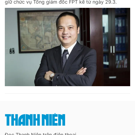
giữ chức vụ Tổng giám đốc FPT kể từ ngày 29.3.
Chuyên mục khác
Tin đã xem
Chào ngày mới
Tin 24h
Đăng xuất
Tin thị trường
Tin 360
Video
Magazine
Sản phẩm khác
Tiện ích
Bạn cần biết
Thông tin tòa soạn
Liên hệ quảng cáo
Đọc Thanh Niên trên điện thoại