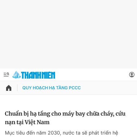
QUY HOẠCH HẠ TẦNG PCCC
QUẢNG CÁO
ĐẶT BÁO
Thông tin tài khoản
Chuẩn bị hạ tầng cho máy bay chữa cháy, cứu
nạn tại Việt Nam
Đổi mật khẩu
Chuyên mục
Mục tiêu đến năm 2030, nước ta sẽ phát triển hệ
Tin đã lưu