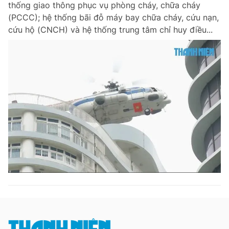
thống giao thông phục vụ phòng cháy, chữa cháy
Chuyên mục khác
(PCCC); hệ thống bãi đỗ máy bay chữa cháy, cứu nạn,
Tin đã xem
cứu hộ (CNCH) và hệ thống trung tâm chỉ huy điều...
Chào ngày mới
Tin 24h
Đăng xuất
Tin thị trường
Tin 360
Video
Magazine
Sản phẩm khác
Tiện ích
Bạn cần biết
Thông tin tòa soạn
Liên hệ quảng cáo