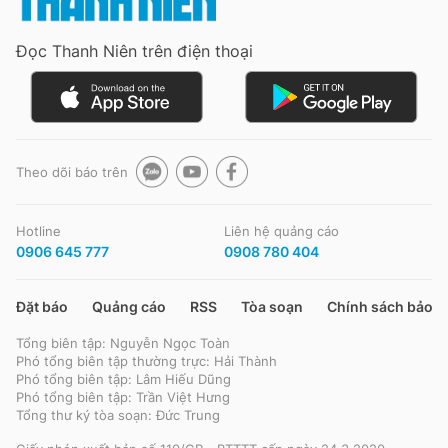
Đọc Thanh Niên trên điện thoại
Đọc Thanh Niên trên điện thoại
Theo dõi báo trên
Theo dõi báo trên
Hotline
Liên hệ quảng cáo
Hotline
Liên hệ quảng cáo
0906 645 777
0908 780 404
0906 645 777
0908 780 404
Đặt báo
Quảng cáo
RSS
Tòa soạn
Chính sách bảo m
Đặt báo
Quảng cáo
RSS
Tòa soạn
Chính sách bảo m
Tổng biên tập: Nguyễn Ngọc Toàn
Tổng biên tập: Nguyễn Ngọc Toàn
Phó tổng biên tập thường trực: Hải Thành
Phó tổng biên tập thường trực: Hải Thành
Phó tổng biên tập: Lâm Hiếu Dũng
Phó tổng biên tập: Lâm Hiếu Dũng
Phó tổng biên tập: Trần Việt Hưng
Phó tổng biên tập: Trần Việt Hưng
Tổng thư ký tòa soạn: Đức Trung
Tổng thư ký tòa soạn: Đức Trung