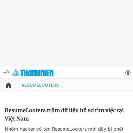
RESUMELOOTERS
QUẢNG CÁO
ĐẶT BÁO
Thông tin tài khoản
ResumeLooters trộm dữ liệu hồ sơ tìm việc tại
Việt Nam
Đổi mật khẩu
Chuyên mục
Nhóm hacker có tên ResumeLooters mới đây bị phát
Tin đã lưu