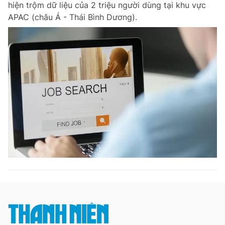
hiện trộm dữ liệu của 2 triệu người dùng tại khu vực
Chuyên mục khác
APAC (châu Á - Thái Bình Dương).
Tin đã xem
Chào ngày mới
Tin 24h
Đăng xuất
Tin thị trường
Tin 360
Video
Magazine
Sản phẩm khác
Tiện ích
Bạn cần biết
Thông tin tòa soạn
Liên hệ quảng cáo