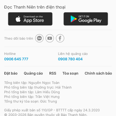
Đọc Thanh Niên trên điện thoại
Đọc Thanh Niên trên điện thoại
Theo dõi báo trên
Theo dõi báo trên
Hotline
Liên hệ quảng cáo
0906 645 777
0908 780 404
Hotline
Liên hệ quảng cáo
0906 645 777
0908 780 404
Đặt báo
Quảng cáo
RSS
Tòa soạn
Chính sách bảo m
Tổng biên tập: Nguyễn Ngọc Toàn
Đặt báo
Quảng cáo
RSS
Tòa soạn
Chính sách bảo m
Phó tổng biên tập thường trực: Hải Thành
Phó tổng biên tập: Lâm Hiếu Dũng
Tổng biên tập: Nguyễn Ngọc Toàn
Phó tổng biên tập: Trần Việt Hưng
Phó tổng biên tập thường trực: Hải Thành
Tổng thư ký tòa soạn: Đức Trung
Phó tổng biên tập: Lâm Hiếu Dũng
Phó tổng biên tập: Trần Việt Hưng
Giấy phép xuất bản số 110/GP - BTTTT cấp ngày 24.3.2020
Tổng thư ký tòa soạn: Đức Trung
© 2003-2026 Bản quyền thuộc về Báo Thanh Niên.