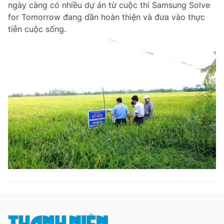
ngày càng có nhiều dự án từ cuộc thi Samsung Solve
Chuyên mục khác
for Tomorrow đang dần hoàn thiện và đưa vào thực
Tin đã xem
tiễn cuộc sống.
Chào ngày mới
Tin 24h
Đăng xuất
Tin thị trường
Tin 360
Video
Magazine
Sản phẩm khác
Tiện ích
Bạn cần biết
Thông tin tòa soạn
Liên hệ quảng cáo