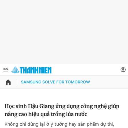
SAMSUNG SOLVE FOR TOMORROW
QUẢNG CÁO
ĐẶT BÁO
Thông tin tài khoản
Học sinh Hậu Giang ứng dụng công nghệ giúp
nâng cao hiệu quả trồng lúa nước
Đổi mật khẩu
Chuyên mục
Không chỉ dừng lại ở ý tưởng hay sản phẩm dự thi,
Tin đã lưu