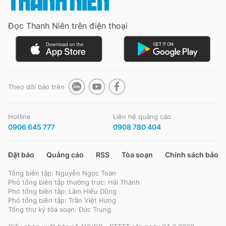
Đọc Thanh Niên trên điện thoại
Đọc Thanh Niên trên điện thoại
Theo dõi báo trên
Theo dõi báo trên
Hotline
Liên hệ quảng cáo
Hotline
Liên hệ quảng cáo
0906 645 777
0908 780 404
0906 645 777
0908 780 404
Đặt báo
Quảng cáo
RSS
Tòa soạn
Chính sách bảo m
Đặt báo
Quảng cáo
RSS
Tòa soạn
Chính sách bảo m
Tổng biên tập: Nguyễn Ngọc Toàn
Tổng biên tập: Nguyễn Ngọc Toàn
Phó tổng biên tập thường trực: Hải Thành
Phó tổng biên tập thường trực: Hải Thành
Phó tổng biên tập: Lâm Hiếu Dũng
Phó tổng biên tập: Lâm Hiếu Dũng
Phó tổng biên tập: Trần Việt Hưng
Phó tổng biên tập: Trần Việt Hưng
Tổng thư ký tòa soạn: Đức Trung
Tổng thư ký tòa soạn: Đức Trung