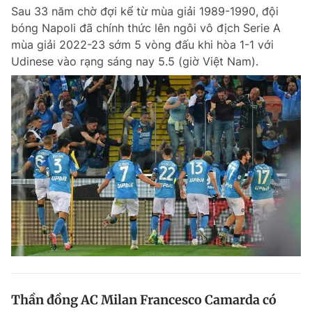
Sau 33 năm chờ đợi kể từ mùa giải 1989-1990, đội
Giấy phép xuất bản số 110/GP - BTTTT cấp ngày 24.3.2020
© 2003-2026 Bản quyền thuộc về Báo Thanh Niên. Cấm sao chép
bóng Napoli đã chính thức lên ngôi vô địch Serie A
dưới mọi hình thức nếu không có sự chấp thuận bằng văn bản.
mùa giải 2022-23 sớm 5 vòng đấu khi hòa 1-1 với
Phát triển bởi ePi Technologies, JSC.
Udinese vào rạng sáng nay 5.5 (giờ Việt Nam).
Thần đồng AC Milan Francesco Camarda có