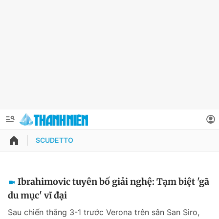
SCUDETTO
QUẢNG CÁO
ĐẶT BÁO
Thông tin tài khoản
Ibrahimovic tuyên bố giải nghệ: Tạm biệt 'gã
du mục' vĩ đại
Đổi mật khẩu
Chuyên mục
Sau chiến thắng 3-1 trước Verona trên sân San Siro,
Tin đã lưu