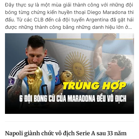
Đây thực sự là một mùa giải thành công với những đội
bóng từng chứng kiến huyền thoại Diego Maradona thi
đấu. Từ các CLB đến cả đội tuyển Argentina đã gặt hái
Đọc Thanh Niên trên điện thoại
được những thành công bằng những danh hiệu lớn ở...
Theo dõi báo trên
Hotline
Liên hệ quảng cáo
0906 645 777
0908 780 404
Đặt báo
Quảng cáo
RSS
Tòa soạn
Chính sách bảo m
Tổng biên tập: Nguyễn Ngọc Toàn
Phó tổng biên tập thường trực: Hải Thành
Phó tổng biên tập: Lâm Hiếu Dũng
Phó tổng biên tập: Trần Việt Hưng
Napoli giành chức vô địch Serie A sau 33 năm
Tổng thư ký tòa soạn: Đức Trung