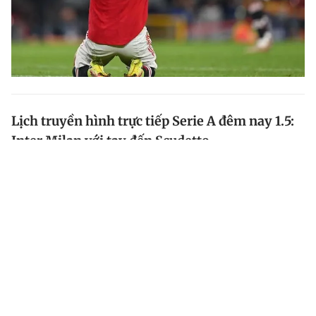
Lịch truyền hình trực tiếp Serie A đêm nay 1.5:
Inter Milan với tay đến Scudetto
Lịch thi đấu bóng đá, lịch truyền hình trực tiếp và dự
đoán kết quả vòng 34 Serie A diễn ra đêm nay 1.5
(theo giờ VN) luôn được cập nhật nhanh và chính xác
nhất.