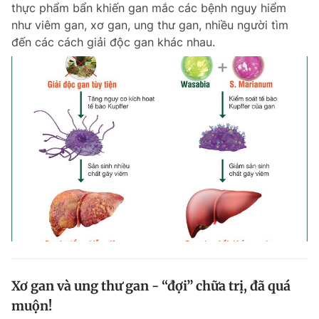
thực phẩm bẩn khiến gan mắc các bệnh nguy hiểm
như viêm gan, xơ gan, ung thư gan, nhiều người tìm
đến các cách giải độc gan khác nhau.
Đọc Thanh Niên trên điện thoại
Theo dõi báo trên
Hotline
Liên hệ quảng cáo
0906 645 777
0908 780 404
Đặt báo
Quảng cáo
RSS
Tòa soạn
Chính sách bảo m
Tổng biên tập: Nguyễn Ngọc Toàn
Phó tổng biên tập thường trực: Hải Thành
Phó tổng biên tập: Lâm Hiếu Dũng
Xơ gan và ung thư gan - “đợi” chữa trị, đã quá
Phó tổng biên tập: Trần Việt Hưng
muộn!
Tổng thư ký tòa soạn: Đức Trung