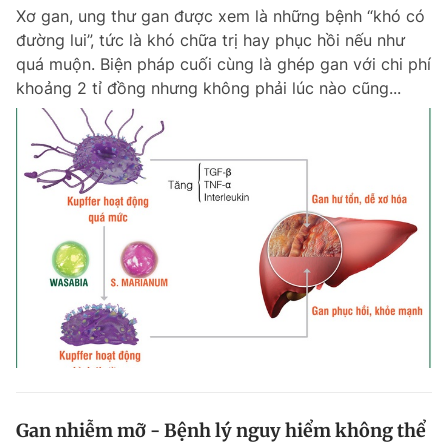
Xơ gan, ung thư gan được xem là những bệnh “khó có
Giấy phép xuất bản số 110/GP - BTTTT cấp ngày 24.3.2020
© 2003-2026 Bản quyền thuộc về Báo Thanh Niên. Cấm sao chép
đường lui”, tức là khó chữa trị hay phục hồi nếu như
dưới mọi hình thức nếu không có sự chấp thuận bằng văn bản.
quá muộn. Biện pháp cuối cùng là ghép gan với chi phí
Phát triển bởi ePi Technologies, JSC.
khoảng 2 tỉ đồng nhưng không phải lúc nào cũng...
Gan nhiễm mỡ - Bệnh lý nguy hiểm không thể