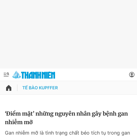
TẾ BÀO KUPFFER
QUẢNG CÁO
ĐẶT BÁO
Thông tin tài khoản
‘Điểm mặt’ những nguyên nhân gây bệnh gan
nhiễm mỡ
Đổi mật khẩu
Chuyên mục
Gan nhiễm mỡ là tình trạng chất béo tích tụ trong gan
Tin đã lưu