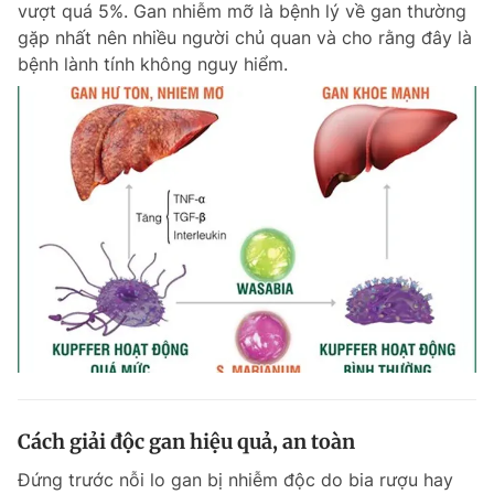
vượt quá 5%. Gan nhiễm mỡ là bệnh lý về gan thường
Chuyên mục khác
gặp nhất nên nhiều người chủ quan và cho rằng đây là
Tin đã xem
bệnh lành tính không nguy hiểm.
Chào ngày mới
Tin 24h
Đăng xuất
Tin thị trường
Tin 360
Video
Magazine
Sản phẩm khác
Tiện ích
Bạn cần biết
Thông tin tòa soạn
Liên hệ quảng cáo
Cách giải độc gan hiệu quả, an toàn
Đứng trước nỗi lo gan bị nhiễm độc do bia rượu hay