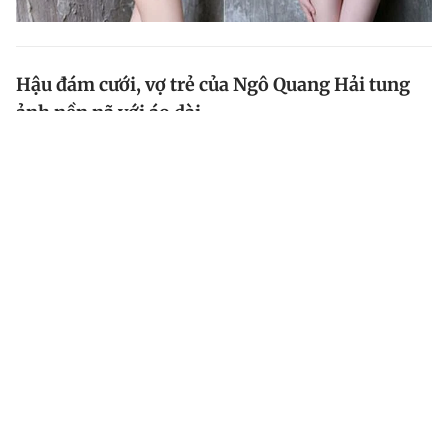
Hậu đám cưới, vợ trẻ của Ngô Quang Hải tung
ảnh nền nã với áo dài
(iHay) Không tham gia showbiz, Diệp Hồng Đào bỗng
dưng trở thành cái tên “hot” sau khi kết hôn với đạo
diễn Chuyện của Pao.