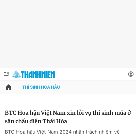
THÍ SINH HOA HẬU
QUẢNG CÁO
ĐẶT BÁO
Thông tin tài khoản
BTC Hoa hậu Việt Nam xin lỗi vụ thí sinh múa ở
sân chầu điện Thái Hòa
Đổi mật khẩu
Chuyên mục
BTC Hoa hậu Việt Nam 2024 nhận trách nhiệm về
Tin đã lưu