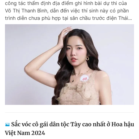
công tác thẩm định địa điểm ghi hình bài dự thi của
Chuyên mục khác
Võ Thị Thanh Bình, dẫn đến việc thí sinh này có phần
Tin đã xem
trình diễn chưa phù hợp tại sân chầu trước điện Thái...
Chào ngày mới
Tin 24h
Đăng xuất
Tin thị trường
Tin 360
Video
Magazine
Sản phẩm khác
Tiện ích
Bạn cần biết
Thông tin tòa soạn
Liên hệ quảng cáo
Sắc vóc cô gái dân tộc Tày cao nhất ở Hoa hậu
Việt Nam 2024