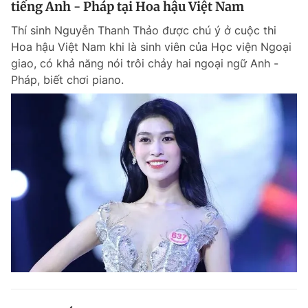
tiếng Anh - Pháp tại Hoa hậu Việt Nam
Giấy phép xuất bản số 110/GP - BTTTT cấp ngày 24.3.2020
© 2003-2026 Bản quyền thuộc về Báo Thanh Niên. Cấm sao chép
Thí sinh Nguyễn Thanh Thảo được chú ý ở cuộc thi
dưới mọi hình thức nếu không có sự chấp thuận bằng văn bản.
Hoa hậu Việt Nam khi là sinh viên của Học viện Ngoại
Phát triển bởi ePi Technologies, JSC.
giao, có khả năng nói trôi chảy hai ngoại ngữ Anh -
Pháp, biết chơi piano.