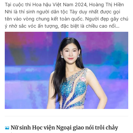
Tại cuộc thi Hoa hậu Việt Nam 2024, Hoàng Thị Hiền
Nhi là thí sinh người dân tộc Tày duy nhất được gọi
tên vào vòng chung kết toàn quốc. Người đẹp gây chú
Đọc Thanh Niên trên điện thoại
ý nhờ sắc vóc ấn tượng, đặc biệt là chiều cao nổi...
Theo dõi báo trên
Hotline
Liên hệ quảng cáo
0906 645 777
0908 780 404
Đặt báo
Quảng cáo
RSS
Tòa soạn
Chính sách bảo m
Tổng biên tập: Nguyễn Ngọc Toàn
Phó tổng biên tập thường trực: Hải Thành
Phó tổng biên tập: Lâm Hiếu Dũng
Phó tổng biên tập: Trần Việt Hưng
Nữ sinh Học viện Ngoại giao nói trôi chảy
Tổng thư ký tòa soạn: Đức Trung