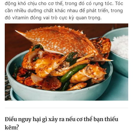
động khó chịu cho cơ thể, trong đó có rụng tóc. Tóc
cần nhiều dưỡng chất khác nhau để phát triển, trong
đó vitamin đóng vai trò cực kỳ quan trọng.
Đọc Thanh Niên trên điện thoại
Theo dõi báo trên
Hotline
Liên hệ quảng cáo
0906 645 777
0908 780 404
Đặt báo
Quảng cáo
RSS
Tòa soạn
Chính sách bảo m
Tổng biên tập: Nguyễn Ngọc Toàn
Phó tổng biên tập thường trực: Hải Thành
Phó tổng biên tập: Lâm Hiếu Dũng
Điều nguy hại gì xảy ra nếu cơ thể bạn thiếu
Phó tổng biên tập: Trần Việt Hưng
kẽm?
Tổng thư ký tòa soạn: Đức Trung