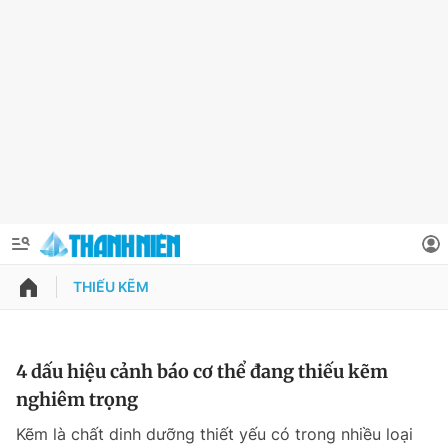
THIẾU KẼM
QUẢNG CÁO
ĐẶT BÁO
Thông tin tài khoản
4 dấu hiệu cảnh báo cơ thể đang thiếu kẽm
nghiêm trọng
Đổi mật khẩu
Chuyên mục
Kẽm là chất dinh dưỡng thiết yếu có trong nhiều loại
Tin đã lưu