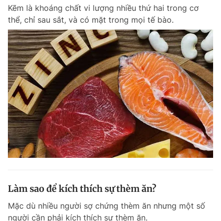
Kẽm là khoáng chất vi lượng nhiều thứ hai trong cơ
Giấy phép xuất bản số 110/GP - BTTTT cấp ngày 24.3.2020
© 2003-2026 Bản quyền thuộc về Báo Thanh Niên. Cấm sao chép
thể, chỉ sau sắt, và có mặt trong mọi tế bào.
dưới mọi hình thức nếu không có sự chấp thuận bằng văn bản.
Phát triển bởi ePi Technologies, JSC.
Làm sao để kích thích sự thèm ăn?
Mặc dù nhiều người sợ chứng thèm ăn nhưng một số
người cần phải kích thích sự thèm ăn.