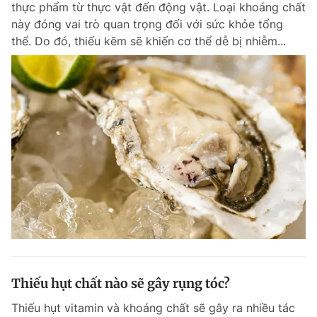
thực phẩm từ thực vật đến động vật. Loại khoáng chất
Chuyên mục khác
này đóng vai trò quan trọng đối với sức khỏe tổng
Tin đã xem
thể. Do đó, thiếu kẽm sẽ khiến cơ thể dễ bị nhiễm...
Chào ngày mới
Tin 24h
Đăng xuất
Tin thị trường
Tin 360
Video
Magazine
Sản phẩm khác
Tiện ích
Bạn cần biết
Thông tin tòa soạn
Liên hệ quảng cáo
Thiếu hụt chất nào sẽ gây rụng tóc?
Thiếu hụt vitamin và khoáng chất sẽ gây ra nhiều tác