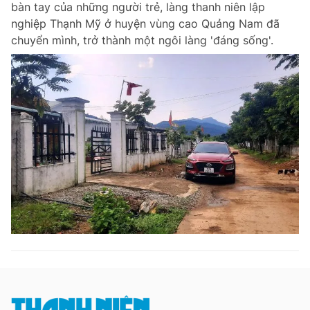
bàn tay của những người trẻ, làng thanh niên lập
Chuyên mục khác
nghiệp Thạnh Mỹ ở huyện vùng cao Quảng Nam đã
Tin đã xem
chuyển mình, trở thành một ngôi làng 'đáng sống'.
Chào ngày mới
Tin 24h
Đăng xuất
Tin thị trường
Tin 360
Video
Magazine
Sản phẩm khác
Tiện ích
Bạn cần biết
Thông tin tòa soạn
Liên hệ quảng cáo