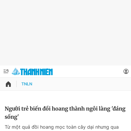
TNLN
QUẢNG CÁO
ĐẶT BÁO
Thông tin tài khoản
Người trẻ biến đồi hoang thành ngôi làng 'đáng
sống'
Đổi mật khẩu
Chuyên mục
Từ một quả đồi hoang mọc toàn cây dại nhưng qua
Tin đã lưu