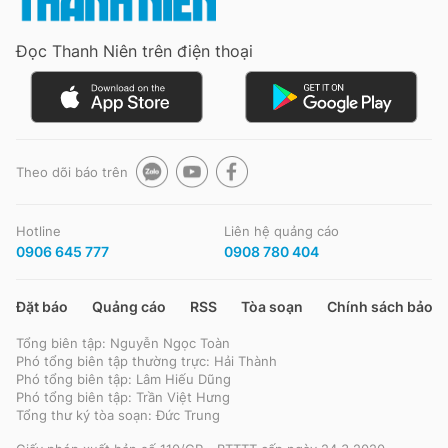
Đọc Thanh Niên trên điện thoại
Đọc Thanh Niên trên điện thoại
Theo dõi báo trên
Theo dõi báo trên
Hotline
Liên hệ quảng cáo
Hotline
Liên hệ quảng cáo
0906 645 777
0908 780 404
0906 645 777
0908 780 404
Đặt báo
Quảng cáo
RSS
Tòa soạn
Chính sách bảo m
Đặt báo
Quảng cáo
RSS
Tòa soạn
Chính sách bảo m
Tổng biên tập: Nguyễn Ngọc Toàn
Tổng biên tập: Nguyễn Ngọc Toàn
Phó tổng biên tập thường trực: Hải Thành
Phó tổng biên tập thường trực: Hải Thành
Phó tổng biên tập: Lâm Hiếu Dũng
Phó tổng biên tập: Lâm Hiếu Dũng
Phó tổng biên tập: Trần Việt Hưng
Phó tổng biên tập: Trần Việt Hưng
Tổng thư ký tòa soạn: Đức Trung
Tổng thư ký tòa soạn: Đức Trung