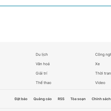
Du lịch
Công ng
Văn hoá
Xe
Giải trí
Thời tran
Thể thao
Video
Đặt báo
Quảng cáo
RSS
Tòa soạn
Chính sách