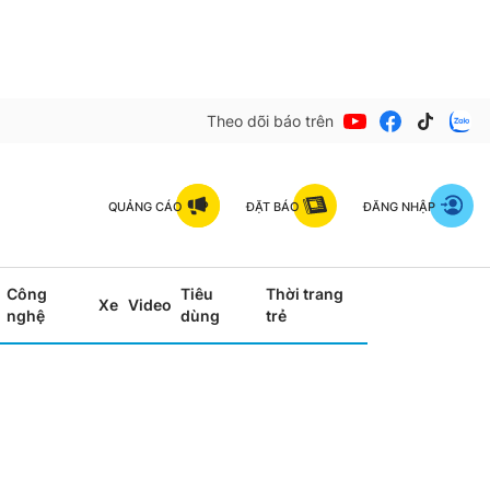
Theo dõi báo trên
QUẢNG CÁO
ĐẶT BÁO
ĐĂNG NHẬP
Công
Tiêu
Thời trang
Xe
Video
nghệ
dùng
trẻ