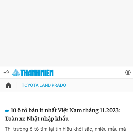
TOYOTA LAND PRADO
QUẢNG CÁO
ĐẶT BÁO
Thông tin tài khoản
10 ô tô bán ít nhất Việt Nam tháng 11.2023:
Toàn xe Nhật nhập khẩu
Đổi mật khẩu
Chuyên mục
Thị trường ô tô tìm lại tín hiệu khởi sắc, nhiều mẫu mã
Tin đã lưu