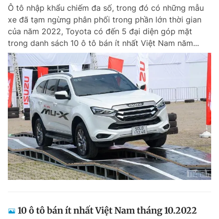
Ô tô nhập khẩu chiếm đa số, trong đó có những mẫu
Giấy phép xuất bản số 110/GP - BTTTT cấp ngày 24.3.2020
© 2003-2026 Bản quyền thuộc về Báo Thanh Niên. Cấm sao chép
xe đã tạm ngừng phân phối trong phần lớn thời gian
dưới mọi hình thức nếu không có sự chấp thuận bằng văn bản.
của năm 2022, Toyota có đến 5 đại diện góp mặt
Phát triển bởi ePi Technologies, JSC.
trong danh sách 10 ô tô bán ít nhất Việt Nam năm...
10 ô tô bán ít nhất Việt Nam tháng 10.2022