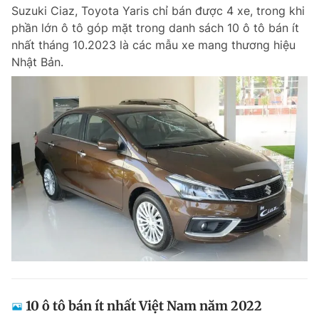
Suzuki Ciaz, Toyota Yaris chỉ bán được 4 xe, trong khi
phần lớn ô tô góp mặt trong danh sách 10 ô tô bán ít
nhất tháng 10.2023 là các mẫu xe mang thương hiệu
Đọc Thanh Niên trên điện thoại
Nhật Bản.
Theo dõi báo trên
Hotline
Liên hệ quảng cáo
0906 645 777
0908 780 404
Đặt báo
Quảng cáo
RSS
Tòa soạn
Chính sách bảo m
Tổng biên tập: Nguyễn Ngọc Toàn
Phó tổng biên tập thường trực: Hải Thành
Phó tổng biên tập: Lâm Hiếu Dũng
Phó tổng biên tập: Trần Việt Hưng
10 ô tô bán ít nhất Việt Nam năm 2022
Tổng thư ký tòa soạn: Đức Trung