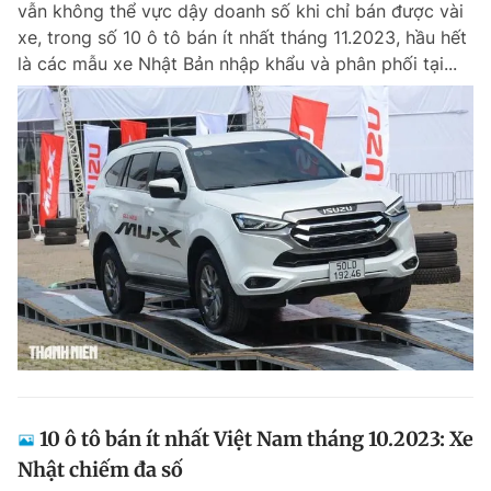
vẫn không thể vực dậy doanh số khi chỉ bán được vài
Chuyên mục khác
xe, trong số 10 ô tô bán ít nhất tháng 11.2023, hầu hết
Tin đã xem
là các mẫu xe Nhật Bản nhập khẩu và phân phối tại...
Chào ngày mới
Tin 24h
Đăng xuất
Tin thị trường
Tin 360
Video
Magazine
Sản phẩm khác
Tiện ích
Bạn cần biết
Thông tin tòa soạn
Liên hệ quảng cáo
10 ô tô bán ít nhất Việt Nam tháng 10.2023: Xe
Nhật chiếm đa số