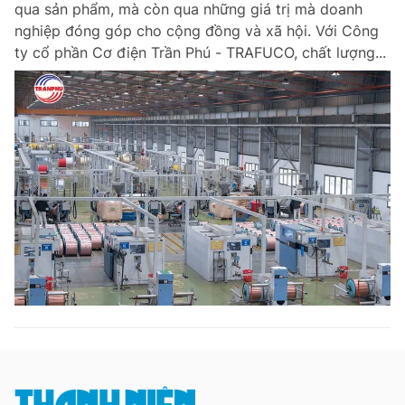
qua sản phẩm, mà còn qua những giá trị mà doanh
Chuyên mục khác
nghiệp đóng góp cho cộng đồng và xã hội. Với Công
Tin đã xem
ty cổ phần Cơ điện Trần Phú - TRAFUCO, chất lượng...
Chào ngày mới
Tin 24h
Đăng xuất
Tin thị trường
Tin 360
Video
Magazine
Sản phẩm khác
Tiện ích
Bạn cần biết
Thông tin tòa soạn
Liên hệ quảng cáo