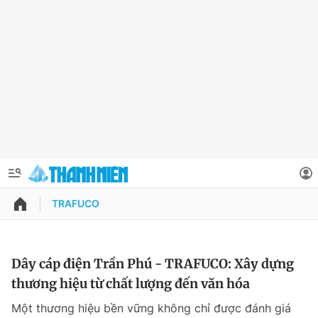
TRAFUCO
QUẢNG CÁO
ĐẶT BÁO
Thông tin tài khoản
Dây cáp điện Trần Phú - TRAFUCO: Xây dựng
thương hiệu từ chất lượng đến văn hóa
Đổi mật khẩu
Chuyên mục
Một thương hiệu bền vững không chỉ được đánh giá
Tin đã lưu