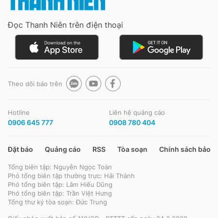
Đọc Thanh Niên trên điện thoại
Đọc Thanh Niên trên điện thoại
Theo dõi báo trên
Theo dõi báo trên
Hotline
Liên hệ quảng cáo
Hotline
Liên hệ quảng cáo
0906 645 777
0908 780 404
0906 645 777
0908 780 404
Đặt báo
Quảng cáo
RSS
Tòa soạn
Chính sách bảo m
Đặt báo
Quảng cáo
RSS
Tòa soạn
Chính sách bảo m
Tổng biên tập: Nguyễn Ngọc Toàn
Tổng biên tập: Nguyễn Ngọc Toàn
Phó tổng biên tập thường trực: Hải Thành
Phó tổng biên tập thường trực: Hải Thành
Phó tổng biên tập: Lâm Hiếu Dũng
Phó tổng biên tập: Lâm Hiếu Dũng
Phó tổng biên tập: Trần Việt Hưng
Phó tổng biên tập: Trần Việt Hưng
Tổng thư ký tòa soạn: Đức Trung
Tổng thư ký tòa soạn: Đức Trung