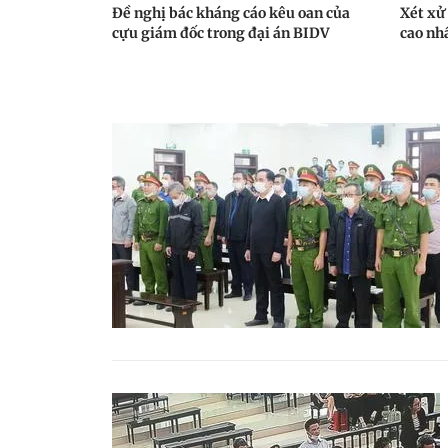
Đề nghị bác kháng cáo kêu oan của
Xét xử 
cựu giám đốc trong đại án BIDV
cao nhấ