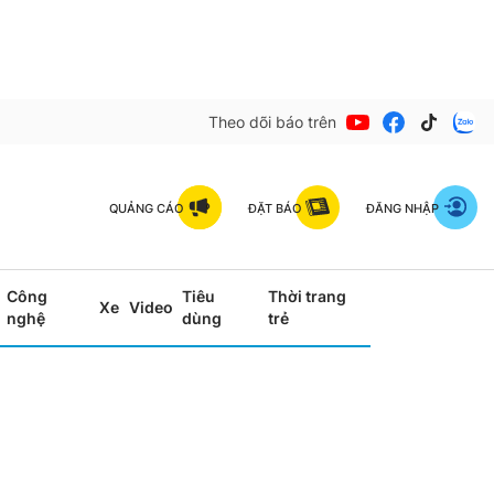
Theo dõi báo trên
QUẢNG CÁO
ĐẶT BÁO
ĐĂNG NHẬP
Công
Tiêu
Thời trang
Xe
Video
nghệ
dùng
trẻ