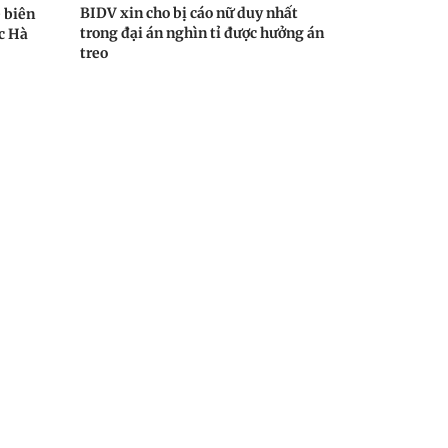
BIDV xin cho bị cáo nữ duy nhất
ê biên
trong đại án nghìn tỉ được hưởng án
ắc Hà
treo