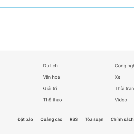
Du lịch
Công ng
Văn hoá
Xe
Giải trí
Thời tran
Thể thao
Video
Đặt báo
Quảng cáo
RSS
Tòa soạn
Chính sách