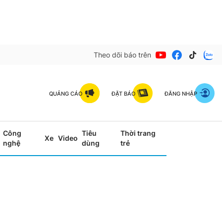
Theo dõi báo trên
QUẢNG CÁO
ĐẶT BÁO
ĐĂNG NHẬP
Công
Tiêu
Thời trang
Xe
Video
nghệ
dùng
trẻ