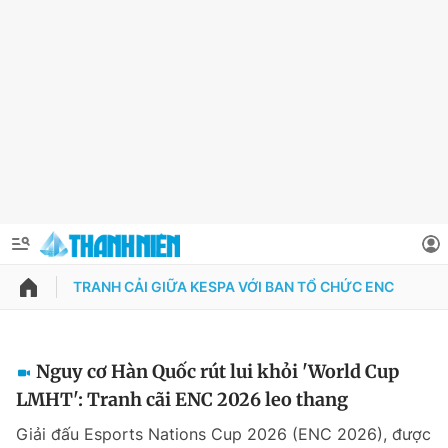
TRANH CẢI GIỮA KESPA VỚI BAN TỔ CHỨC ENC
QUẢNG CÁO
ĐẶT BÁO
Thông tin tài khoản
Nguy cơ Hàn Quốc rút lui khỏi 'World Cup
LMHT': Tranh cãi ENC 2026 leo thang
Đổi mật khẩu
Chuyên mục
Giải đấu Esports Nations Cup 2026 (ENC 2026), được
Tin đã lưu