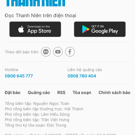
Đọc Thanh Niên trên điện thoại
Đọc Thanh Niên trên điện thoại
Theo dõi báo trên
Theo dõi báo trên
Hotline
Liên hệ quảng cáo
Hotline
Liên hệ quảng cáo
0906 645 777
0908 780 404
0906 645 777
0908 780 404
Đặt báo
Quảng cáo
RSS
Tòa soạn
Chính sách bảo m
Đặt báo
Quảng cáo
RSS
Tòa soạn
Chính sách bảo m
Tổng biên tập: Nguyễn Ngọc Toàn
Tổng biên tập: Nguyễn Ngọc Toàn
Phó tổng biên tập thường trực: Hải Thành
Phó tổng biên tập thường trực: Hải Thành
Phó tổng biên tập: Lâm Hiếu Dũng
Phó tổng biên tập: Lâm Hiếu Dũng
Phó tổng biên tập: Trần Việt Hưng
Phó tổng biên tập: Trần Việt Hưng
Tổng thư ký tòa soạn: Đức Trung
Tổng thư ký tòa soạn: Đức Trung