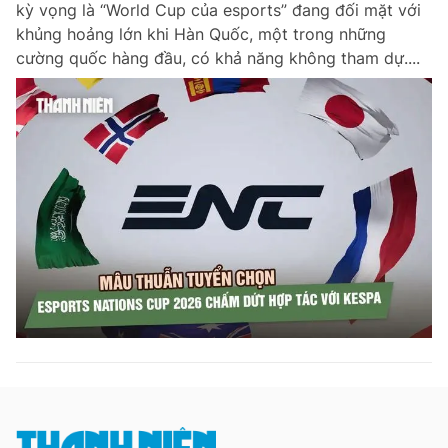
kỳ vọng là “World Cup của esports” đang đối mặt với
Chuyên mục khác
khủng hoảng lớn khi Hàn Quốc, một trong những
Tin đã xem
cường quốc hàng đầu, có khả năng không tham dự....
Chào ngày mới
Tin 24h
Đăng xuất
Tin thị trường
Tin 360
Video
Magazine
Sản phẩm khác
Tiện ích
Bạn cần biết
Thông tin tòa soạn
Liên hệ quảng cáo