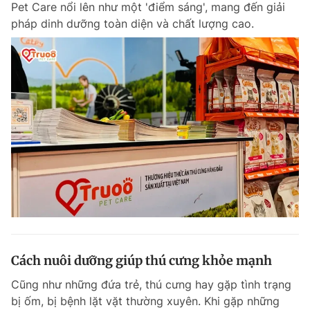
Pet Care nổi lên như một 'điểm sáng', mang đến giải
Chuyên mục khác
pháp dinh dưỡng toàn diện và chất lượng cao.
Tin đã xem
Chào ngày mới
Tin 24h
Đăng xuất
Tin thị trường
Tin 360
Video
Magazine
Sản phẩm khác
Tiện ích
Bạn cần biết
Thông tin tòa soạn
Liên hệ quảng cáo
Cách nuôi dưỡng giúp thú cưng khỏe mạnh
Cũng như những đứa trẻ, thú cưng hay gặp tình trạng
bị ốm, bị bệnh lặt vặt thường xuyên. Khi gặp những