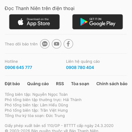
Giấy phép xuất bản số 110/GP - BTTTT cấp ngày 24.3.2020
Đọc Thanh Niên trên điện thoại
© 2003-2026 Bản quyền thuộc về Báo Thanh Niên. Cấm sao chép
dưới mọi hình thức nếu không có sự chấp thuận bằng văn bản.
Phát triển bởi ePi Technologies, JSC.
Theo dõi báo trên
Hotline
Liên hệ quảng cáo
0906 645 777
0908 780 404
Đặt báo
Quảng cáo
RSS
Tòa soạn
Chính sách bảo m
Tổng biên tập: Nguyễn Ngọc Toàn
Phó tổng biên tập thường trực: Hải Thành
Phó tổng biên tập: Lâm Hiếu Dũng
Phó tổng biên tập: Trần Việt Hưng
Tổng thư ký tòa soạn: Đức Trung
Giấy phép xuất bản số 110/GP - BTTTT cấp ngày 24.3.2020
© 2003-2026 Bản quyền thuộc về Báo Thanh Niên.