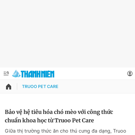
TRUOO PET CARE
QUẢNG CÁO
ĐẶT BÁO
Thông tin tài khoản
Bảo vệ hệ tiêu hóa chó mèo với công thức
chuẩn khoa học từ Truoo Pet Care
Đổi mật khẩu
Chuyên mục
Giữa thị trường thức ăn cho thú cưng đa dạng, Truoo
Tin đã lưu