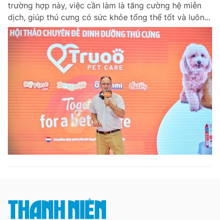
trường hợp này, việc cần làm là tăng cường hệ miễn
dịch, giúp thú cưng có sức khỏe tổng thể tốt và luôn...
Đọc Thanh Niên trên điện thoại
Theo dõi báo trên
Hotline
Liên hệ quảng cáo
0906 645 777
0908 780 404
Đặt báo
Quảng cáo
RSS
Tòa soạn
Chính sách bảo m
Tổng biên tập: Nguyễn Ngọc Toàn
Phó tổng biên tập thường trực: Hải Thành
Phó tổng biên tập: Lâm Hiếu Dũng
Phó tổng biên tập: Trần Việt Hưng
Tổng thư ký tòa soạn: Đức Trung