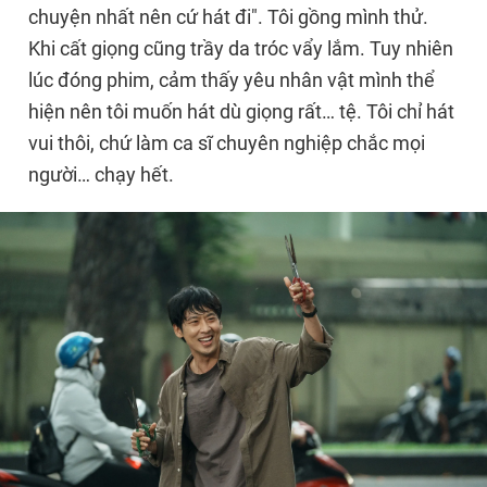
chuyện nhất nên cứ hát đi". Tôi gồng mình thử.
Khi cất giọng cũng trầy da tróc vẩy lắm. Tuy nhiên
lúc đóng phim, cảm thấy yêu nhân vật mình thể
hiện nên tôi muốn hát dù giọng rất… tệ. Tôi chỉ hát
vui thôi, chứ làm ca sĩ chuyên nghiệp chắc mọi
người… chạy hết.