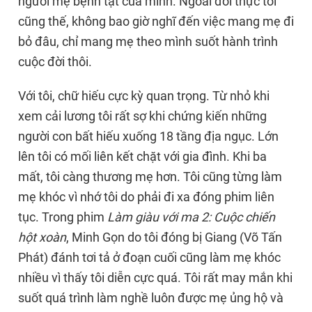
người mẹ bệnh tật của mình. Ngoài đời thực tôi
cũng thế, không bao giờ nghĩ đến việc mang mẹ đi
bỏ đâu, chỉ mang mẹ theo mình suốt hành trình
cuộc đời thôi.
Với tôi, chữ hiếu cực kỳ quan trọng. Từ nhỏ khi
xem cải lương tôi rất sợ khi chứng kiến những
người con bất hiếu xuống 18 tầng địa ngục. Lớn
lên tôi có mối liên kết chặt với gia đình. Khi ba
mất, tôi càng thương mẹ hơn. Tôi cũng từng làm
mẹ khóc vì nhớ tôi do phải đi xa đóng phim liên
tục. Trong phim
Làm giàu với ma 2: Cuộc chiến
hột xoàn
, Minh Gọn do tôi đóng bị Giang (Võ Tấn
Phát) đánh tơi tả ở đoạn cuối cũng làm mẹ khóc
nhiều vì thấy tôi diễn cực quá. Tôi rất may mắn khi
suốt quá trình làm nghề luôn được mẹ ủng hộ và