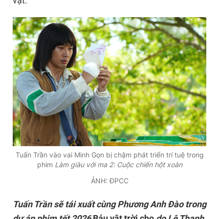
vật.
Tuấn Trần vào vai Minh Gọn bị chậm phát triển trí tuệ trong
phim
Làm giàu với ma 2: Cuộc chiến hột xoàn
ẢNH: ĐPCC
Tuấn Trần sẽ tái xuất cùng Phương Anh Đào trong
dự án phim tết 2026
Báu vật trời cho
do Lê Thanh