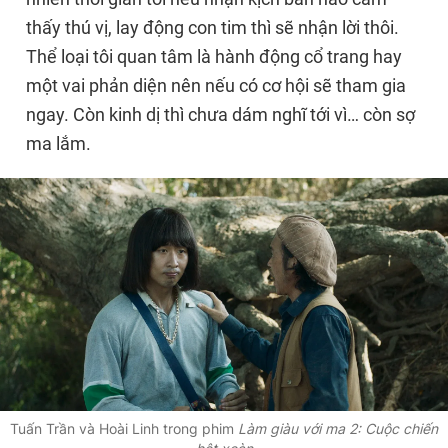
thấy thú vị, lay động con tim thì sẽ nhận lời thôi.
Thể loại tôi quan tâm là hành động cổ trang hay
một vai phản diện nên nếu có cơ hội sẽ tham gia
ngay. Còn kinh dị thì chưa dám nghĩ tới vì… còn sợ
ma lắm.
Tuấn Trần và Hoài Linh trong phim
Làm giàu với ma 2: Cuộc chiến