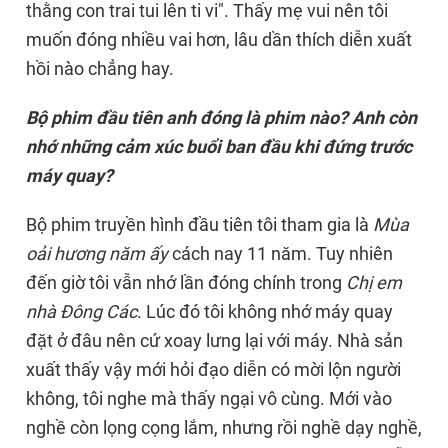
thằng con trai tui lên ti vi". Thấy mẹ vui nên tôi
muốn đóng nhiều vai hơn, lâu dần thích diễn xuất
hồi nào chẳng hay.
Bộ phim đầu tiên anh đóng là phim nào? Anh còn
nhớ những cảm xúc buổi ban đầu khi đứng trước
máy quay?
Bộ phim truyền hình đầu tiên tôi tham gia là
Mùa
oải hương năm ấy
cách nay 11 năm. Tuy nhiên
đến giờ tôi vẫn nhớ lần đóng chính trong
Chị em
nhà Đông Các
. Lúc đó tôi không nhớ máy quay
đặt ở đâu nên cứ xoay lưng lại với máy. Nhà sản
xuất thấy vậy mới hỏi đạo diễn có mời lộn người
không, tôi nghe mà thấy ngại vô cùng. Mới vào
nghề còn lọng cọng lắm, nhưng rồi nghề dạy nghề,