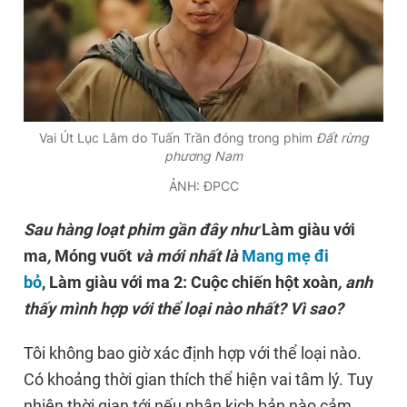
Vai Út Lục Lâm do Tuấn Trần đóng trong phim
Đất rừng
phương Nam
ẢNH: ĐPCC
Sau hàng loạt phim gần đây như
Làm giàu với
ma
,
Móng vuốt
và mới nhất là
Mang mẹ đi
bỏ
,
Làm giàu với ma 2: Cuộc chiến hột xoàn
, anh
thấy mình hợp với thể loại nào nhất? Vì sao?
Tôi không bao giờ xác định hợp với thể loại nào.
Có khoảng thời gian thích thể hiện vai tâm lý. Tuy
nhiên thời gian tới nếu nhận kịch bản nào cảm