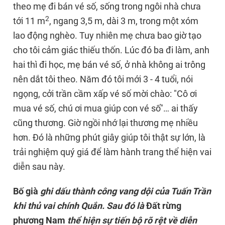
theo mẹ đi bán vé số, sống trong ngôi nhà chưa
2
tới 11 m
, ngang 3,5 m, dài 3 m, trong một xóm
lao động nghèo. Tuy nhiên mẹ chưa bao giờ tạo
cho tôi cảm giác thiếu thốn. Lúc đó ba đi làm, anh
hai thì đi học, mẹ bán vé số, ở nhà không ai trông
nên dắt tôi theo. Năm đó tôi mới 3 - 4 tuổi, nói
ngọng, cởi trần cầm xấp vé số mời chào: "Cô ơi
mua vé số, chú ơi mua giúp con vé số"… ai thấy
cũng thương. Giờ ngồi nhớ lại thương mẹ nhiều
hơn. Đó là những phút giây giúp tôi thật sự lớn, là
trải nghiệm quý giá để làm hành trang thể hiện vai
diễn sau này.
Bố già
ghi dấu thành công vang dội của Tuấn Trần
khi thủ vai chính Quắn. Sau đó là
Đất rừng
phương Nam
thể hiện sự tiến bộ rõ rệt về diễn