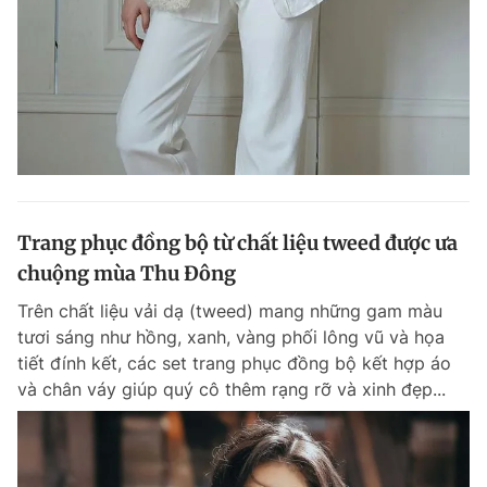
Đọc Thanh Niên trên điện thoại
Theo dõi báo trên
Trang phục đồng bộ từ chất liệu tweed được ưa
chuộng mùa Thu Đông
Hotline
Liên hệ quảng cáo
0906 645 777
0908 780 404
Trên chất liệu vải dạ (tweed) mang những gam màu
tươi sáng như hồng, xanh, vàng phối lông vũ và họa
Đặt báo
Quảng cáo
RSS
Tòa soạn
Chính sách bảo m
tiết đính kết, các set trang phục đồng bộ kết hợp áo
và chân váy giúp quý cô thêm rạng rỡ và xinh đẹp...
Tổng biên tập: Nguyễn Ngọc Toàn
Phó tổng biên tập thường trực: Hải Thành
Phó tổng biên tập: Lâm Hiếu Dũng
Phó tổng biên tập: Trần Việt Hưng
Tổng thư ký tòa soạn: Đức Trung