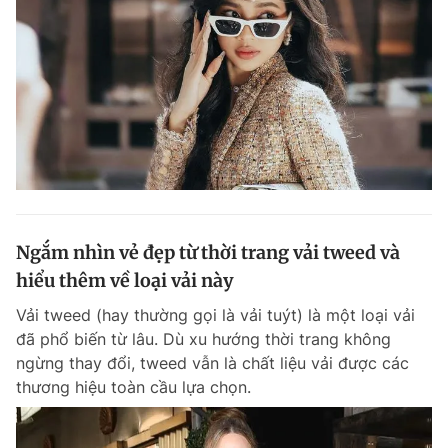
Giấy phép xuất bản số 110/GP - BTTTT cấp ngày 24.3.2020
© 2003-2026 Bản quyền thuộc về Báo Thanh Niên. Cấm sao chép
dưới mọi hình thức nếu không có sự chấp thuận bằng văn bản.
Phát triển bởi ePi Technologies, JSC.
Ngắm nhìn vẻ đẹp từ thời trang vải tweed và
hiểu thêm về loại vải này
Vải tweed (hay thường gọi là vải tuýt) là một loại vải
đã phổ biến từ lâu. Dù xu hướng thời trang không
ngừng thay đổi, tweed vẫn là chất liệu vải được các
thương hiệu toàn cầu lựa chọn.