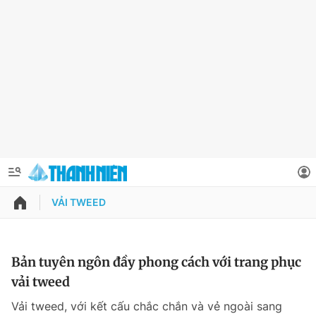
VẢI TWEED
QUẢNG CÁO
ĐẶT BÁO
Thông tin tài khoản
Bản tuyên ngôn đầy phong cách với trang phục
vải tweed
Đổi mật khẩu
Chuyên mục
Vải tweed, với kết cấu chắc chắn và vẻ ngoài sang
Tin đã lưu