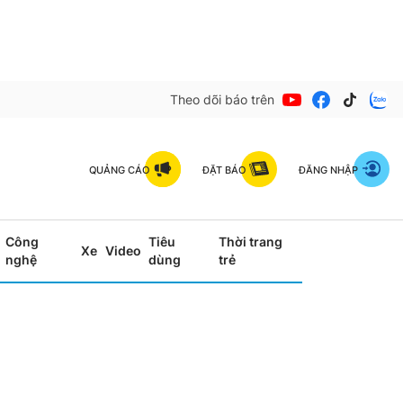
Theo dõi báo trên
QUẢNG CÁO
ĐẶT BÁO
ĐĂNG NHẬP
Công
Tiêu
Thời trang
Xe
Video
nghệ
dùng
trẻ