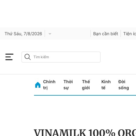
Thứ Sáu, 7/8/2026
Bạn cần biết
Tiện í
Chính
Thời
Thế
Kinh
Đời
trị
sự
giới
tế
sống
VINAMILK 100% OR