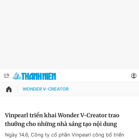
WONDER V-CREATOR
QUẢNG CÁO
ĐẶT BÁO
Thông tin tài khoản
Vinpearl triển khai Wonder V-Creator trao
thưởng cho những nhà sáng tạo nội dung
Đổi mật khẩu
Chuyên mục
Ngày 14.6, Công ty cổ phần Vinpearl công bố triển
Tin đã lưu