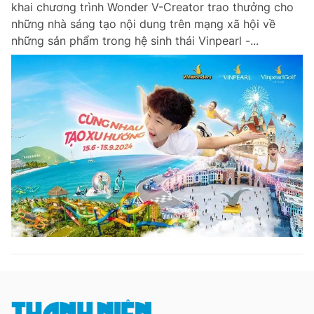
khai chương trình Wonder V-Creator trao thưởng cho
Chuyên mục khác
những nhà sáng tạo nội dung trên mạng xã hội về
Tin đã xem
những sản phẩm trong hệ sinh thái Vinpearl -...
Chào ngày mới
Tin 24h
Đăng xuất
Tin thị trường
Tin 360
Video
Magazine
Sản phẩm khác
Tiện ích
Bạn cần biết
Thông tin tòa soạn
Liên hệ quảng cáo