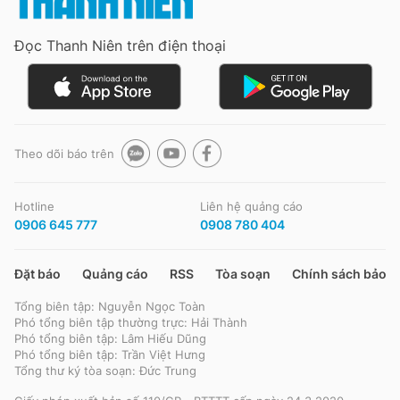
Đọc Thanh Niên trên điện thoại
Đọc Thanh Niên trên điện thoại
Theo dõi báo trên
Theo dõi báo trên
Hotline
Liên hệ quảng cáo
Hotline
Liên hệ quảng cáo
0906 645 777
0908 780 404
0906 645 777
0908 780 404
Đặt báo
Quảng cáo
RSS
Tòa soạn
Chính sách bảo m
Đặt báo
Quảng cáo
RSS
Tòa soạn
Chính sách bảo m
Tổng biên tập: Nguyễn Ngọc Toàn
Tổng biên tập: Nguyễn Ngọc Toàn
Phó tổng biên tập thường trực: Hải Thành
Phó tổng biên tập thường trực: Hải Thành
Phó tổng biên tập: Lâm Hiếu Dũng
Phó tổng biên tập: Lâm Hiếu Dũng
Phó tổng biên tập: Trần Việt Hưng
Phó tổng biên tập: Trần Việt Hưng
Tổng thư ký tòa soạn: Đức Trung
Tổng thư ký tòa soạn: Đức Trung