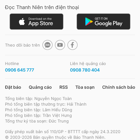
Đọc Thanh Niên trên điện thoại
Đọc Thanh Niên trên điện thoại
Theo dõi báo trên
Theo dõi báo trên
Hotline
Liên hệ quảng cáo
0906 645 777
0908 780 404
Hotline
Liên hệ quảng cáo
0906 645 777
0908 780 404
Đặt báo
Quảng cáo
RSS
Tòa soạn
Chính sách bảo m
Tổng biên tập: Nguyễn Ngọc Toàn
Đặt báo
Quảng cáo
RSS
Tòa soạn
Chính sách bảo m
Phó tổng biên tập thường trực: Hải Thành
Phó tổng biên tập: Lâm Hiếu Dũng
Tổng biên tập: Nguyễn Ngọc Toàn
Phó tổng biên tập: Trần Việt Hưng
Phó tổng biên tập thường trực: Hải Thành
Tổng thư ký tòa soạn: Đức Trung
Phó tổng biên tập: Lâm Hiếu Dũng
Phó tổng biên tập: Trần Việt Hưng
Giấy phép xuất bản số 110/GP - BTTTT cấp ngày 24.3.2020
Tổng thư ký tòa soạn: Đức Trung
© 2003-2026 Bản quyền thuộc về Báo Thanh Niên.