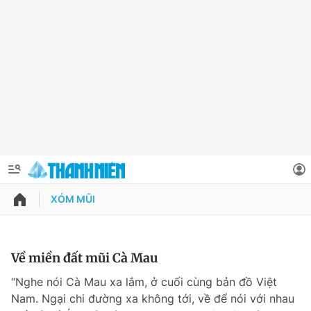
XÓM MŨI
QUẢNG CÁO
ĐẶT BÁO
Thông tin tài khoản
Về miền đất mũi Cà Mau
Đổi mật khẩu
“Nghe nói Cà Mau xa lắm, ở cuối cùng bản đồ Việt
Chuyên mục
Nam. Ngại chi đường xa không tới, về để nói với nhau
Tin đã lưu