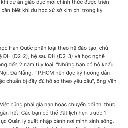
khi dự án giáo dục mới chính thức được triển
u cần biết khi du học xứ sở kim chi trong kỳ
học Hàn Quốc phân loại theo hệ đào tạo, chủ
hệ ĐH (D2-2), hệ sau ĐH (D2-3) và học nghề
tháng đến 2 năm tùy loại. "Những bạn có hộ khẩu
à Nội, Đà Nẵng, TP.HCM nên đọc kỹ hướng dẫn
iệc chuẩn bị đầy đủ hồ sơ theo yêu cầu", ông Văn
Việt cũng phải gia hạn hoặc chuyển đổi thị thực
 gần hết. Các bạn có thể đặt lịch hẹn trước 1
ục Quản lý xuất nhập cảnh nơi mình sinh sống.