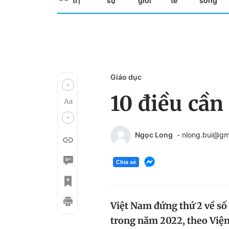
trị
sự
giới
tế
sống
Giáo dục
10 điều cần
Ngọc Long
- nlong.bui@gm
Chia sẻ
Việt Nam đứng thứ 2 về số
trong năm 2022, theo Viện