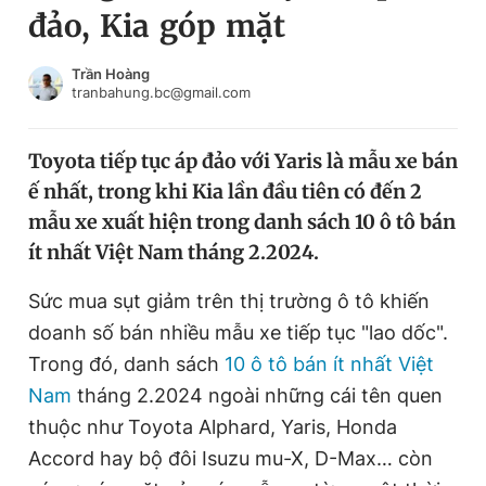
đảo, Kia góp mặt
Chuyên mục khác
Tin đã xem
Chào ngày mới
Tin 24h
Trần Hoàng
tranbahung.bc@gmail.com
Đăng xuất
Tin thị trường
Tin 360
Toyota tiếp tục áp đảo với Yaris là mẫu xe bán
ế nhất, trong khi Kia lần đầu tiên có đến 2
Video
Magazine
mẫu xe xuất hiện trong danh sách 10 ô tô bán
ít nhất Việt Nam tháng 2.2024.
Sản phẩm khác
Sức mua sụt giảm trên thị trường ô tô khiến
Tiện ích
Bạn cần biết
doanh số bán nhiều mẫu xe tiếp tục "lao dốc".
Trong đó, danh sách
10 ô tô bán ít nhất Việt
Nam
tháng 2.2024 ngoài những cái tên quen
Thông tin tòa soạn
Liên hệ quảng cáo
thuộc như Toyota Alphard, Yaris, Honda
Accord hay bộ đôi Isuzu mu-X, D-Max… còn