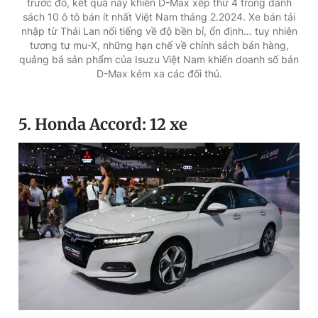
trước đó, kết quả này khiến D-Max xếp thứ 4 trong danh
sách 10 ô tô bán ít nhất Việt Nam tháng 2.2024. Xe bán tải
nhập từ Thái Lan nổi tiếng về độ bền bỉ, ổn định… tuy nhiên
tương tự mu-X, những hạn chế về chính sách bán hàng,
quảng bá sản phẩm của Isuzu Việt Nam khiến doanh số bán
D-Max kém xa các đối thủ.
5. Honda Accord: 12 xe