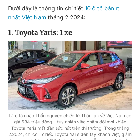
Giấy phép xuất bản số 110/GP - BTTTT cấp ngày 24.3.2020
Dưới đây là thông tin chi tiết
10 ô tô bán ít
© 2003-2026 Bản quyền thuộc về Báo Thanh Niên. Cấm sao
nhất Việt Nam
tháng 2.2024:
chép dưới mọi hình thức nếu không có sự chấp thuận bằng văn
bản. Phát triển bởi ePi Technologies, JSC.
1. Toyota Yaris: 1 xe
Là ô tô nhập khẩu nguyên chiếc từ Thái Lan về Việt Nam có
giá 684 triệu đồng… tuy nhiên việc chậm đổi mới khiến
Toyota Yaris mất dần sức hút trên thị trường. Trong tháng
2.2024, chỉ có 1 chiếc Toyota Yaris đến tay khách Việt, giảm