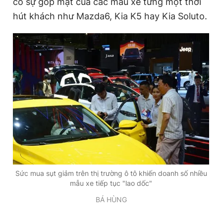
có sự góp mặt của các mẫu xe từng một thời
hút khách như Mazda6, Kia K5 hay Kia Soluto.
Đọc Thanh Niên trên điện thoại
Theo dõi báo trên
Hotline
Liên hệ quảng cáo
0906 645 777
0908 780 404
Đặt báo
Quảng cáo
RSS
Tòa soạn
Chính sách bảo
Sức mua sụt giảm trên thị trường ô tô khiến doanh số nhiều
Tổng biên tập: Nguyễn Ngọc Toàn
mẫu xe tiếp tục "lao dốc"
Phó tổng biên tập thường trực: Hải Thành
Phó tổng biên tập: Lâm Hiếu Dũng
BÁ HÙNG
Phó tổng biên tập: Trần Việt Hưng
Tổng thư ký tòa soạn: Đức Trung