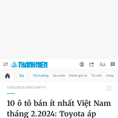
Xe
Thị trường
Xe xanh
Đánh giá xe
Tư vấn
Video
QUẢNG CÁO
ĐẶT BÁO
13/03/2024 09:53 GMT+7
Thông tin tài khoản
10 ô tô bán ít nhất Việt Nam
Đổi mật khẩu
Chuyên mục
tháng 2.2024: Toyota áp
Tin đã lưu