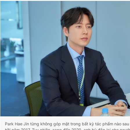
Park Hae Jin từng không góp mặt trong bất kỳ tác phẩm nào sa
hồi năm 2017. Tuy nhiên, sang đến 2020, anh bù đắp lại cho ngư