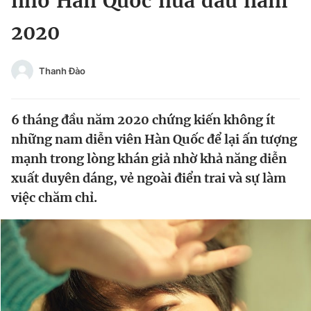
nhỏ Hàn Quốc nửa đầu năm
Chuyên mục khác
2020
Tin đã xem
Chào ngày mới
Tin 24h
Đăng xuất
Thanh Đào
Tin thị trường
Tin 360
6 tháng đầu năm 2020 chứng kiến không ít
Video
Magazine
những nam diễn viên Hàn Quốc để lại ấn tượng
mạnh trong lòng khán giả nhờ khả năng diễn
xuất duyên dáng, vẻ ngoài điển trai và sự làm
Sản phẩm khác
việc chăm chỉ.
Tiện ích
Bạn cần biết
Thông tin tòa soạn
Liên hệ quảng cáo