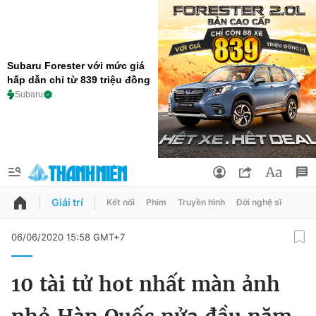
Subaru Forester với mức giá
hấp dẫn chỉ từ 839 triệu đồng
Subaru
Giải trí
Kết nối
Phim
Truyền hình
Đời nghệ sĩ
QUẢNG CÁO
ĐẶT BÁO
06/06/2020 15:58 GMT+7
Thông tin tài khoản
10 tài tử hot nhất màn ảnh
Đổi mật khẩu
Chuyên mục
Tin đã lưu