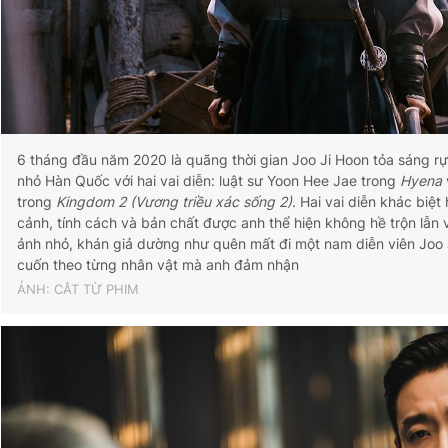
6 tháng đầu năm 2020 là quãng thời gian Joo Ji Hoon tỏa sáng rự
nhỏ Hàn Quốc với hai vai diễn: luật sư Yoon Hee Jae trong
Hyena
trong
Kingdom 2 (Vương triều xác sống 2)
. Hai vai diễn khác biệt
cảnh, tính cách và bản chất được anh thể hiện không hề trộn lẫn 
ảnh nhỏ, khán giả dường như quên mất đi một nam diễn viên Joo
cuốn theo từng nhân vật mà anh đảm nhận
ẢNH: CẮT TỪ PHIM