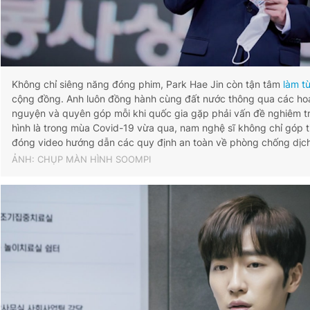
Không chỉ siêng năng đóng phim, Park Hae Jin còn tận tâm
làm từ
cộng đồng. Anh luôn đồng hành cùng đất nước thông qua các hoạ
nguyện và quyên góp mỗi khi quốc gia gặp phải vấn đề nghiêm tr
hình là trong mùa Covid-19 vừa qua, nam nghệ sĩ không chỉ góp t
đóng video hướng dẫn các quy định an toàn về phòng chống dịc
ẢNH: CHỤP MÀN HÌNH SOOMPI