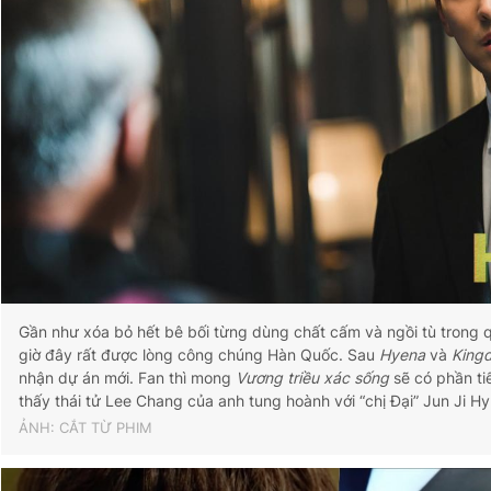
Gần như xóa bỏ hết bê bối từng dùng chất cấm và ngồi tù trong 
giờ đây rất được lòng công chúng Hàn Quốc. Sau
Hyena
và
King
nhận dự án mới. Fan thì mong
Vương triều xác sống
sẽ có phần ti
thấy thái tử Lee Chang của anh tung hoành với “chị Đại” Jun Ji H
ẢNH: CẮT TỪ PHIM