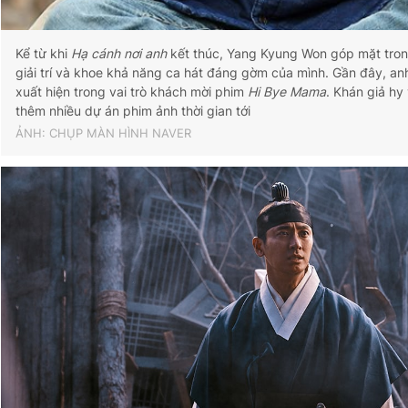
Kể từ khi
Hạ cánh nơi anh
kết thúc, Yang Kyung Won góp mặt tron
giải trí và khoe khả năng ca hát đáng gờm của mình. Gần đây, an
xuất hiện trong vai trò khách mời phim
Hi Bye Mama
. Khán giả hy
thêm nhiều dự án phim ảnh thời gian tới
ẢNH: CHỤP MÀN HÌNH NAVER