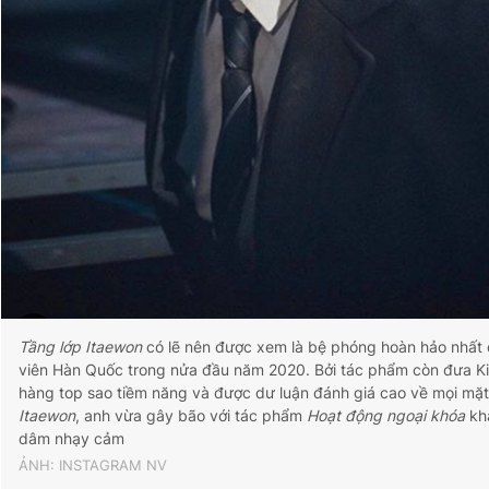
Tầng lớp Itaewon
có lẽ nên được xem là bệ phóng hoàn hảo nhất
viên Hàn Quốc trong nửa đầu năm 2020. Bởi tác phẩm còn đưa K
hàng top sao tiềm năng và được dư luận đánh giá cao về mọi mặ
Itaewon
, anh vừa gây bão với tác phẩm
Hoạt động ngoại khóa
kha
dâm nhạy cảm
ẢNH: INSTAGRAM NV