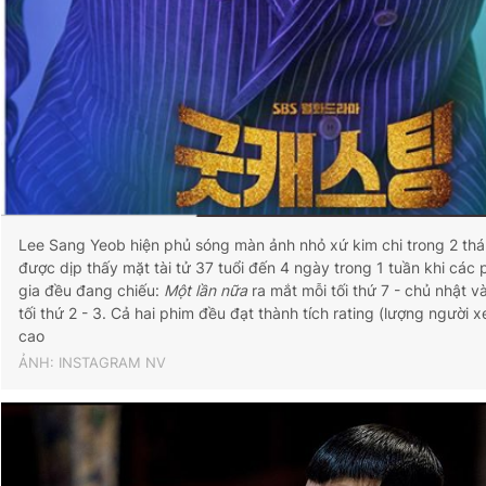
Lee Sang Yeob hiện phủ sóng màn ảnh nhỏ xứ kim chi trong 2 thá
được dịp thấy mặt tài tử 37 tuổi đến 4 ngày trong 1 tuần khi cá
gia đều đang chiếu:
Một lần nữa
ra mắt mỗi tối thứ 7 - chủ nhật v
tối thứ 2 - 3. Cả hai phim đều đạt thành tích rating (lượng người x
cao
ẢNH: INSTAGRAM NV