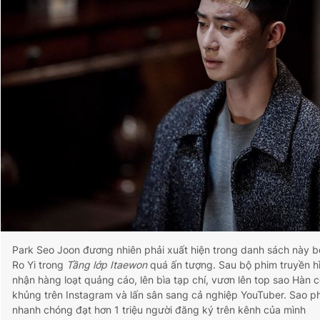
Park Seo Joon đương nhiên phải xuất hiện trong danh sách này bở
Ro Yi trong
Tầng lớp Itaewon
quá ấn tượng. Sau bộ phim truyền hì
nhận hàng loạt quảng cáo, lên bìa tạp chí, vươn lên top sao Hàn c
khủng trên Instagram và lấn sân sang cả nghiệp YouTuber. Sao 
nhanh chóng đạt hơn 1 triệu người đăng ký trên kênh của mình