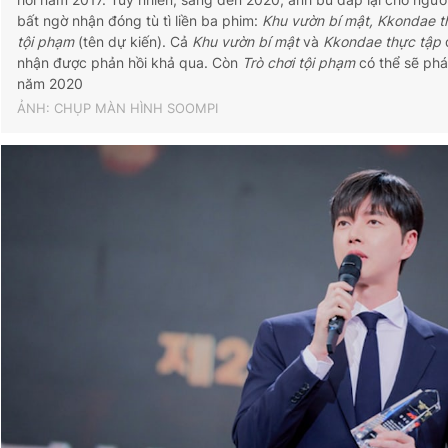
bất ngờ nhận đóng tù tì liền ba phim:
Khu vườn bí mật, Kkondae 
tội phạm
(tên dự kiến). Cả
Khu vườn bí mật
và
Kkondae thực tập
nhận được phản hồi khả qua. Còn
Trò chơi tội phạm
có thể sẽ phá
năm 2020
ẢNH: CHỤP MÀN HÌNH SOOMPI