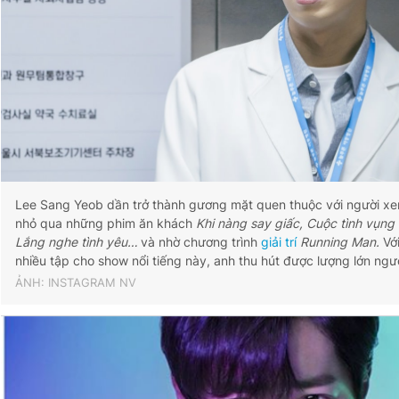
Lee Sang Yeob dần trở thành gương mặt quen thuộc với người x
nhỏ qua những phim ăn khách
Khi nàng say giấc, Cuộc tình vụng 
Lắng nghe tình yêu…
và nhờ chương trình
giải trí
Running Man.
Vớ
nhiều tập cho show nổi tiếng này, anh thu hút được lượng lớn ng
ẢNH: INSTAGRAM NV