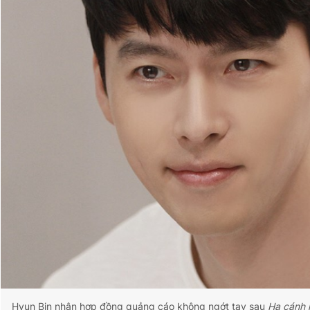
Hyun Bin nhận hợp đồng quảng cáo không ngớt tay sau
Hạ cánh 