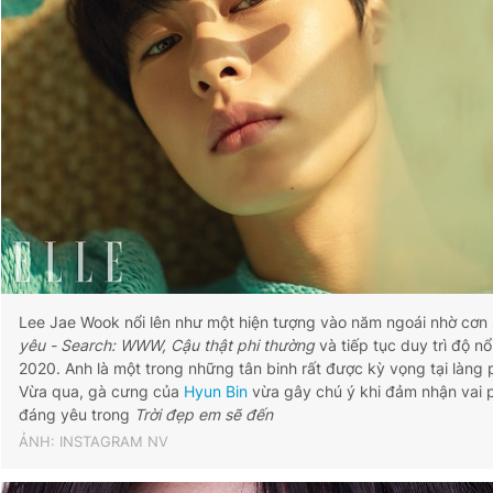
Đọc Thanh Niên trên điện thoại
Theo dõi báo trên
Hotline
Liên hệ quảng cáo
0906 645 777
0908 780 404
Lee Jae Wook nổi lên như một hiện tượng vào năm ngoái nhờ cơn 
yêu - Search: WWW, Cậu thật phi thường
và tiếp tục duy trì độ n
Đặt báo
Quảng cáo
RSS
Tòa soạn
Chính sách bảo
2020. Anh là một trong những tân binh rất được kỳ vọng tại làng 
Vừa qua, gà cưng của
Hyun Bin
vừa gây chú ý khi đảm nhận vai
Tổng biên tập: Nguyễn Ngọc Toàn
đáng yêu trong
Trời đẹp em sẽ đến
Phó tổng biên tập thường trực: Hải Thành
Phó tổng biên tập: Lâm Hiếu Dũng
ẢNH: INSTAGRAM NV
Phó tổng biên tập: Trần Việt Hưng
Tổng thư ký tòa soạn: Đức Trung