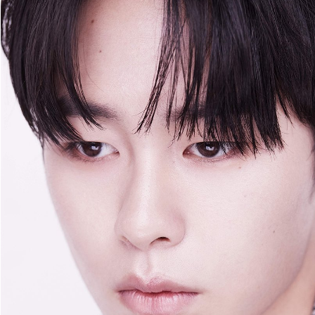
Giấy phép xuất bản số 110/GP - BTTTT cấp ngày 24.3.2020
© 2003-2026 Bản quyền thuộc về Báo Thanh Niên. Cấm sao
chép dưới mọi hình thức nếu không có sự chấp thuận bằng văn
bản. Phát triển bởi ePi Technologies, JSC.