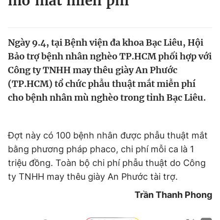
mổ mắt miễn phí
Chuyên mục khác
Tin đã xem
Chào ngày mới
Tin 24h
Ngày 9.4, tại Bệnh viện đa khoa Bạc Liêu, Hội
Đăng xuất
Bảo trợ bệnh nhân nghèo TP.HCM phối hợp với
Tin thị trường
Tin 360
Công ty TNHH may thêu giày An Phước
(TP.HCM) tổ chức phẫu thuật mắt miễn phí
Video
Magazine
cho bệnh nhân mù nghèo trong tỉnh Bạc Liêu.
Sản phẩm khác
Đợt này có 100 bệnh nhân được phẫu thuật mắt
bằng phương pháp phaco, chi phí mỗi ca là 1
Tiện ích
Bạn cần biết
triệu đồng. Toàn bộ chi phí phẫu thuật do Công
ty TNHH may thêu giày An Phước tài trợ.
Thông tin tòa soạn
Liên hệ quảng cáo
Trần Thanh Phong