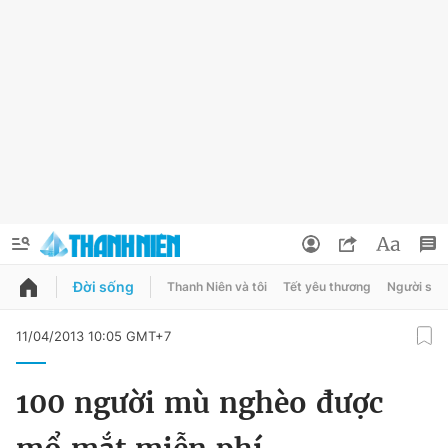
Đời sống
Thanh Niên và tôi
Tết yêu thương
Người sốn
QUẢNG CÁO
ĐẶT BÁO
11/04/2013 10:05 GMT+7
Thông tin tài khoản
100 người mù nghèo được
Đổi mật khẩu
Chuyên mục
Tin đã lưu