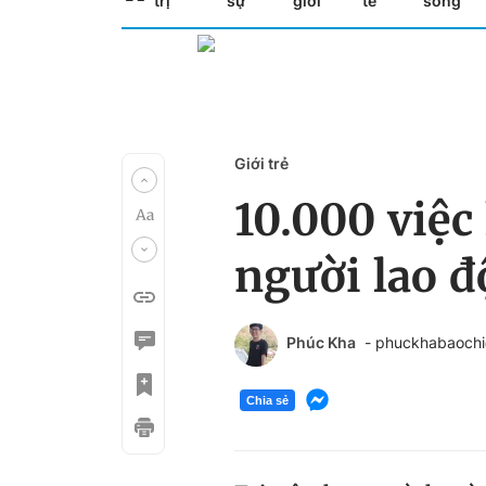
trị
sự
giới
tế
sống
Giới trẻ
10.000 việc
người lao 
Phúc Kha
- phuckhabaoch
Chia sẻ