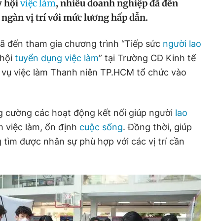
y hội
việc làm
, nhiều doanh nghiệp đã đến
ngàn vị trí với mức lương hấp dẫn.
 đến tham gia chương trình “Tiếp sức
người lao
 hội
tuyển dụng việc làm
” tại Trường CĐ Kinh tế
vụ việc làm Thanh niên TP.HCM tổ chức vào
g cường các hoạt động kết nối giúp người
lao
 việc làm, ổn định
cuộc sống
. Đồng thời, giúp
ìm được nhân sự phù hợp với các vị trí cần