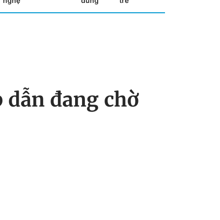
nghệ
dùng
trẻ
p dẫn đang chờ