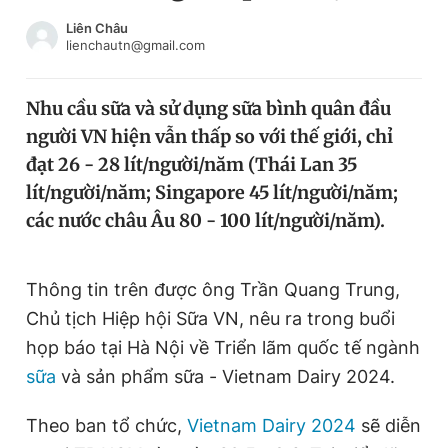
Chuyên mục khác
Liên Châu
Tin đã xem
lienchautn@gmail.com
Chào ngày mới
Tin 24h
Đăng xuất
Nhu cầu sữa và sử dụng sữa bình quân đầu
Tin thị trường
Tin 360
người VN hiện vẫn thấp so với thế giới, chỉ
đạt 26 - 28 lít/người/năm (Thái Lan 35
Video
Magazine
lít/người/năm; Singapore 45 lít/người/năm;
các nước châu Âu 80 - 100 lít/người/năm).
Sản phẩm khác
Thông tin trên được ông Trần Quang Trung,
Tiện ích
Bạn cần biết
Chủ tịch Hiệp hội Sữa VN, nêu ra trong buổi
họp báo tại Hà Nội về Triển lãm quốc tế ngành
Thông tin tòa soạn
Liên hệ quảng cáo
sữa
và sản phẩm sữa - Vietnam Dairy 2024.
Theo ban tổ chức,
Vietnam Dairy 2024
sẽ diễn