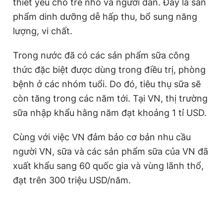
thiết yếu cho trẻ nhỏ và người dân. Đây là sản
Giấy phép xuất bản số 110/GP - BTTTT cấp ngày 24.3.2020
phẩm dinh dưỡng dễ hấp thu, bổ sung năng
© 2003-2026 Bản quyền thuộc về Báo Thanh Niên. Cấm sao
chép dưới mọi hình thức nếu không có sự chấp thuận bằng văn
lượng, vi chất.
bản. Phát triển bởi ePi Technologies, JSC.
Trong nước đã có các sản phẩm sữa công
thức đặc biệt được dùng trong điều trị, phòng
bệnh ở các nhóm tuổi. Do đó, tiêu thụ sữa sẽ
còn tăng trong các năm tới. Tại VN, thị trường
sữa nhập khẩu hằng năm đạt khoảng 1 tỉ USD.
Cùng với việc VN đảm bảo cơ bản nhu cầu
người VN, sữa và các sản phẩm sữa của VN đã
xuất khẩu sang 60 quốc gia và vùng lãnh thổ,
đạt trên 300 triệu USD/năm.