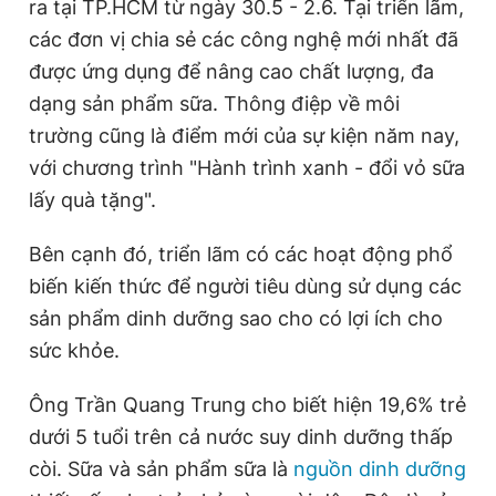
ra tại TP.HCM từ ngày 30.5 - 2.6. Tại triển lãm,
các đơn vị chia sẻ các công nghệ mới nhất đã
được ứng dụng để nâng cao chất lượng, đa
Đọc Thanh Niên trên điện thoại
dạng sản phẩm sữa. Thông điệp về môi
trường cũng là điểm mới của sự kiện năm nay,
với chương trình "Hành trình xanh - đổi vỏ sữa
lấy quà tặng".
Theo dõi báo trên
Bên cạnh đó, triển lãm có các hoạt động phổ
Hotline
Liên hệ quảng cáo
biến kiến thức để người tiêu dùng sử dụng các
0906 645 777
0908 780 404
sản phẩm dinh dưỡng sao cho có lợi ích cho
sức khỏe.
Đặt báo
Quảng cáo
RSS
Tòa soạn
Chính sách bảo
Tổng biên tập: Nguyễn Ngọc Toàn
Ông Trần Quang Trung cho biết hiện 19,6% trẻ
Phó tổng biên tập thường trực: Hải Thành
dưới 5 tuổi trên cả nước suy dinh dưỡng thấp
Phó tổng biên tập: Lâm Hiếu Dũng
Phó tổng biên tập: Trần Việt Hưng
còi. Sữa và sản phẩm sữa là
nguồn dinh dưỡng
Tổng thư ký tòa soạn: Đức Trung