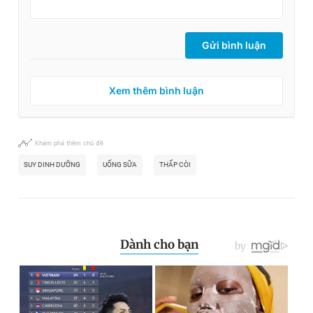
Gửi bình luận
Xem thêm bình luận
Khám phá thêm chủ đề
SUY DINH DƯỠNG
UỐNG SỮA
THẤP CÒI