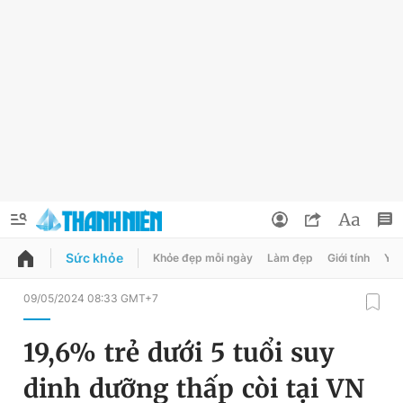
Sức khỏe
Khỏe đẹp mỗi ngày
Làm đẹp
Giới tính
Y t
QUẢNG CÁO
ĐẶT BÁO
09/05/2024 08:33 GMT+7
Thông tin tài khoản
19,6% trẻ dưới 5 tuổi suy
Đổi mật khẩu
Chuyên mục
dinh dưỡng thấp còi tại VN
Tin đã lưu