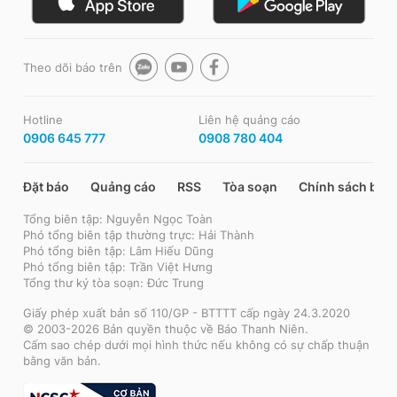
Theo dõi báo trên
Hotline
Liên hệ quảng cáo
0906 645 777
0908 780 404
Đặt báo
Quảng cáo
RSS
Tòa soạn
Chính sách bảo
Tổng biên tập: Nguyễn Ngọc Toàn
Phó tổng biên tập thường trực: Hải Thành
Phó tổng biên tập: Lâm Hiếu Dũng
Phó tổng biên tập: Trần Việt Hưng
Tổng thư ký tòa soạn: Đức Trung
Giấy phép xuất bản số 110/GP - BTTTT cấp ngày 24.3.2020
© 2003-2026 Bản quyền thuộc về Báo Thanh Niên.
Cấm sao chép dưới mọi hình thức nếu không có sự chấp thuận
bằng văn bản.