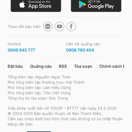
Theo dõi báo trên
Hotline
Liên hệ quảng cáo
0906 645 777
0908 780 404
Đặt báo
Quảng cáo
RSS
Tòa soạn
Chính sách bảo
Tổng biên tập: Nguyễn Ngọc Toàn
Phó tổng biên tập thường trực: Hải Thành
Phó tổng biên tập: Lâm Hiếu Dũng
Phó tổng biên tập: Trần Việt Hưng
Tổng thư ký tòa soạn: Đức Trung
Giấy phép xuất bản số 110/GP - BTTTT cấp ngày 24.3.2020
© 2003-2026 Bản quyền thuộc về Báo Thanh Niên.
Cấm sao chép dưới mọi hình thức nếu không có sự chấp thuận
bằng văn bản.