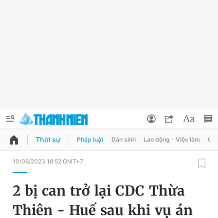
Thời sự
Pháp luật
Dân sinh
Lao động - Việc làm
Quy
QUẢNG CÁO
ĐẶT BÁO
10/08/2023 18:52 GMT+7
Thông tin tài khoản
2 bị can trở lại CDC Thừa
Đổi mật khẩu
Chuyên mục
Thiên - Huế sau khi vụ án
Tin đã lưu