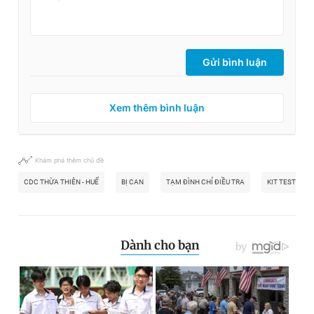
Gửi bình luận
Xem thêm bình luận
Khám phá thêm chủ đề
CDC THỪA THIÊN - HUẾ
BỊ CAN
TẠM ĐÌNH CHỈ ĐIỀU TRA
KIT TEST VIỆT