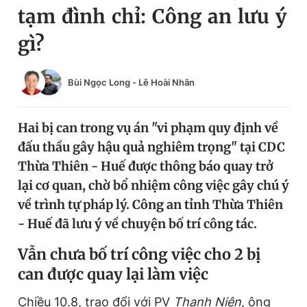
tạm đình chỉ: Công an lưu ý
Chuyên mục khác
Tin đã xem
gì?
Chào ngày mới
Tin 24h
Đăng xuất
Bùi Ngọc Long
-
Lê Hoài Nhân
Tin thị trường
Tin 360
Hai bị can trong vụ án "vi phạm quy định về
Video
Magazine
đấu thầu gây hậu quả nghiêm trọng" tại CDC
Thừa Thiên - Huế được thông báo quay trở
Sản phẩm khác
lại cơ quan, chờ bổ nhiệm công việc gây chú ý
về trình tự pháp lý. Công an tỉnh Thừa Thiên
Tiện ích
Bạn cần biết
- Huế đã lưu ý về chuyện bố trí công tác.
Thông tin tòa soạn
Liên hệ quảng cáo
Vẫn chưa bố trí công việc cho 2 bị
can được quay lại làm việc
Chiều 10.8, trao đổi với PV
Thanh Niên
, ông