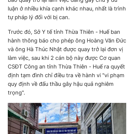
Giấy phép xuất bản số 110/GP - BTTTT cấp ngày 24.3.2020
luận ở nhiều khía cạnh khác nhau, nhất là trình
© 2003-2026 Bản quyền thuộc về Báo Thanh Niên. Cấm sao
tự pháp lý đối với bị can.
chép dưới mọi hình thức nếu không có sự chấp thuận bằng văn
bản. Phát triển bởi ePi Technologies, JSC.
Trước đó, Sở Y tế tỉnh Thừa Thiên - Huế ban
hành thông báo cho phép ông Hoàng Văn Đức
và ông Hà Thúc Nhật được quay trở lại đơn vị
làm việc, sau khi 2 cán bộ này được Cơ quan
CSĐT Công an tỉnh Thừa Thiên - Huế ra quyết
định tạm đình chỉ điều tra về hành vi "vi phạm
quy định về đấu thầu gây hậu quả nghiêm
trọng".