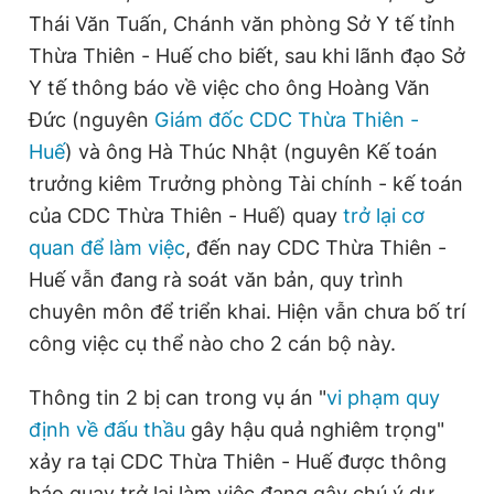
Thái Văn Tuấn, Chánh văn phòng Sở Y tế tỉnh
Thừa Thiên - Huế cho biết, sau khi lãnh đạo Sở
Đọc Thanh Niên trên điện thoại
Y tế thông báo về việc cho ông Hoàng Văn
Đức (nguyên
Giám đốc CDC Thừa Thiên -
Huế
) và ông Hà Thúc Nhật (nguyên Kế toán
trưởng kiêm Trưởng phòng Tài chính - kế toán
Theo dõi báo trên
của CDC Thừa Thiên - Huế) quay
trở lại cơ
quan để làm việc
, đến nay CDC Thừa Thiên -
Hotline
Liên hệ quảng cáo
Huế vẫn đang rà soát văn bản, quy trình
0906 645 777
0908 780 404
chuyên môn để triển khai. Hiện vẫn chưa bố trí
công việc cụ thể nào cho 2 cán bộ này.
Đặt báo
Quảng cáo
RSS
Tòa soạn
Chính sách bảo
Thông tin 2 bị can trong vụ án "
vi phạm quy
Tổng biên tập: Nguyễn Ngọc Toàn
Phó tổng biên tập thường trực: Hải Thành
định về đấu thầu
gây hậu quả nghiêm trọng"
Phó tổng biên tập: Lâm Hiếu Dũng
Phó tổng biên tập: Trần Việt Hưng
xảy ra tại CDC Thừa Thiên - Huế được thông
Tổng thư ký tòa soạn: Đức Trung
báo quay trở lại làm việc đang gây chú ý dư