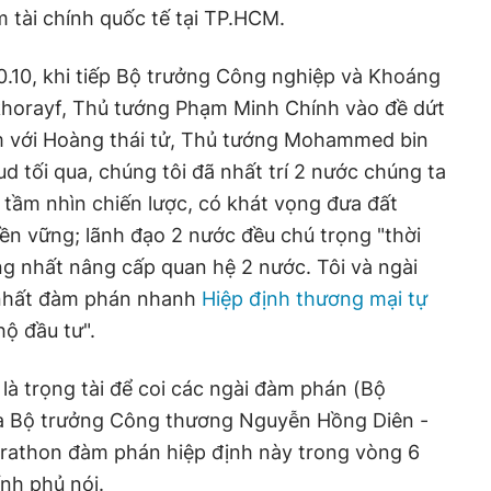
 tài chính quốc tế tại TP.HCM.
0.10, khi tiếp Bộ trưởng Công nghiệp và Khoáng
khorayf, Thủ tướng Phạm Minh Chính vào đề dứt
m với Hoàng thái tử, Thủ tướng Mohammed bin
d tối qua, chúng tôi đã nhất trí 2 nước chúng ta
 tầm nhìn chiến lược, có khát vọng đưa đất
ền vững; lãnh đạo 2 nước đều chú trọng "thời
ống nhất nâng cấp quan hệ 2 nước. Tôi và ngài
 nhất đàm phán nhanh
Hiệp định thương mại tự
ộ đầu tư".
a là trọng tài để coi các ngài đàm phán (Bộ
và Bộ trưởng Công thương Nguyễn Hồng Diên -
arathon đàm phán hiệp định này trong vòng 6
nh phủ nói.