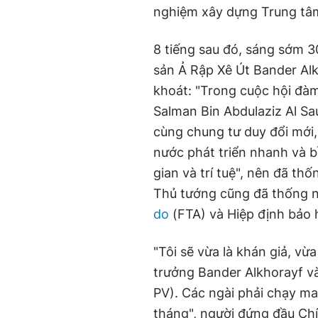
nghiệm xây dựng Trung tâm
8 tiếng sau đó, sáng sớm 3
sản Ả Rập Xê Út Bander Al
khoát: "Trong cuộc hội đà
Salman Bin Abdulaziz Al Sau
cùng chung tư duy đổi mới,
nước phát triển nhanh và b
gian và trí tuệ", nên đã th
Thủ tướng cũng đã thống
do
(FTA) và Hiệp định bảo h
"Tôi sẽ vừa là khán giả, vừ
trưởng Bander Alkhorayf 
PV). Các ngài phải chạy m
tháng", người đứng đầu Chí