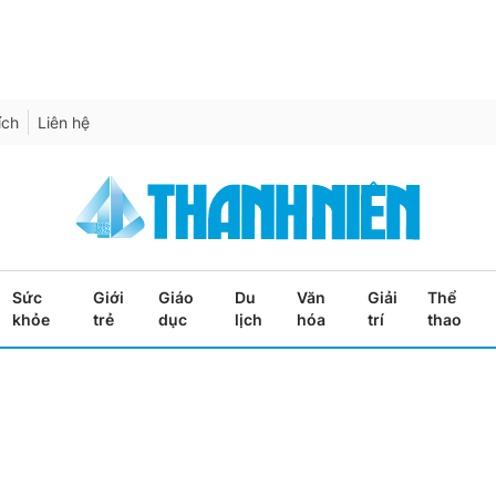
ích
Liên hệ
Sức
Giới
Giáo
Du
Văn
Giải
Thể
khỏe
trẻ
dục
lịch
hóa
trí
thao