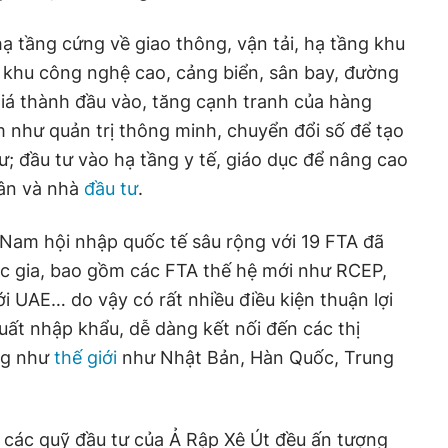
hạ tầng cứng về giao thông, vận tải, hạ tầng khu
 khu công nghệ cao, cảng biển, sân bay, đường
 giá thành đầu vào, tăng cạnh tranh của hàng
 như quản trị thông minh, chuyển đổi số để tạo
ư; đầu tư vào hạ tầng y tế, giáo dục để nâng cao
dân và nhà
đầu tư
.
 Nam hội nhập quốc tế sâu rộng với 19 FTA đã
ốc gia, bao gồm các FTA thế hệ mới như RCEP,
i UAE… do vậy có rất nhiều điều kiện thuận lợi
uất nhập khẩu, dễ dàng kết nối đến các thị
ng như
thế giới
như Nhật Bản, Hàn Quốc, Trung
 các quỹ đầu tư của Ả Rập Xê Út đều ấn tượng