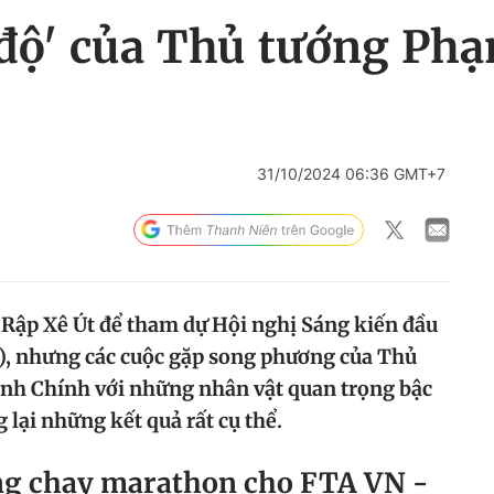
c độ' của Thủ tướng Ph
31/10/2024 06:36 GMT+7
Ả Rập Xê Út để tham dự Hội nghị Sáng kiến đầu
I 8), nhưng các cuộc gặp song phương của Thủ
h Chính với những nhân vật quan trọng bậc
lại những kết quả rất cụ thể.
áng chạy marathon cho FTA VN -