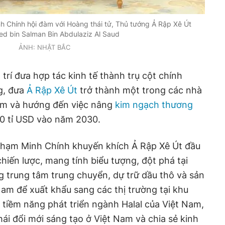
 Chính hội đàm với Hoàng thái tử, Thủ tướng Ả Rập Xê Út
 bin Salman Bin Abdulaziz Al Saud
ẢNH: NHẬT BẮC
trí đưa hợp tác kinh tế thành trụ cột chính
g, đưa
Ả Rập Xê Út
trở thành một trong các nhà
Nam và hướng đến việc nâng
kim ngạch thương
0 tỉ USD vào năm 2030.
Phạm Minh Chính khuyến khích Ả Rập Xê Út đầu
chiến lược, mang tính biểu tượng, đột phá tại
 trung tâm trung chuyển, dự trữ dầu thô và sản
Nam để xuất khẩu sang các thị trường tại khu
tiềm năng phát triển ngành Halal của Việt Nam,
ái đổi mới sáng tạo ở Việt Nam và chia sẻ kinh