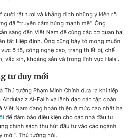
 cười rất tươi và khẳng định những ý kiến rõ
tướng đã "truyền cảm hứng mạnh mẽ". Ông
sẵn sàng đến Việt Nam để cùng các cơ quan hai
àn tất Hiệp định. Ông cũng bày tỏ mong muốn
vực ô tô, công nghệ cao, trang thiết bị, chế
 vắc xin, khoáng sản và trong lĩnh vực Halal.
ng tư duy mới
à Thủ tướng Phạm Minh Chính đưa ra khi tiếp
 Abdulaziz Al-Falih và lãnh đạo các tập đoàn
là Việt Nam đang hoàn thiện ở mức cao nhất hạ
ội
để đảm bảo điều kiện cho các nhà đầu tư.
ựng chính sách thu hút đầu tư vào các ngành
y mới", Thủ tướng nói.