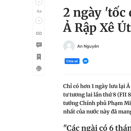
2 ngày 'tố
Ả Rập Xê Út
An Nguyên
Chia sẻ
Chỉ có hơn 1 ngày lưu lại 
tư tương lai lần thứ 8 (FI
tướng Chính phủ Phạm Min
nhất của nước này đã mang 
"Các ngài có 6 th