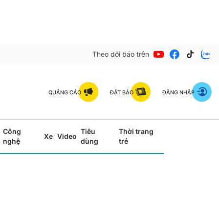
Theo dõi báo trên
QUẢNG CÁO
ĐẶT BÁO
ĐĂNG NHẬP
Công
Tiêu
Thời trang
Xe
Video
nghệ
dùng
trẻ