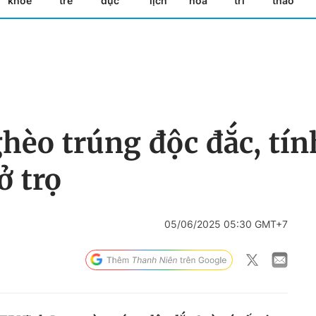
khỏe
trẻ
dục
lịch
hóa
trí
thao
hèo trúng độc đắc, tí
ở trọ
05/06/2025 05:30 GMT+7