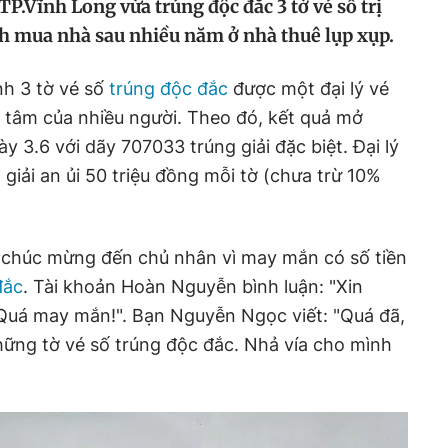
P.Vĩnh Long vừa trúng độc đắc 3 tờ vé số trị
ịnh mua nhà sau nhiều năm ở nhà thuê lụp xụp.
nh 3 tờ vé số
trúng độc đắc
được một đại lý vé
n tâm của nhiều người. Theo đó, kết quả mở
y 3.6 với dãy 707033 trúng giải đặc biệt. Đại lý
 giải an ủi 50 triệu đồng mỗi tờ (chưa trừ 10%
i chúc mừng đến chủ nhân vì may mắn có số tiền
đắc
. Tài khoản Hoàn Nguyễn bình luận: "Xin
uá may mắn!". Bạn Nguyễn Ngọc viết: "Quá đã,
ững tờ vé số trúng độc đắc. Nhả vía cho mình