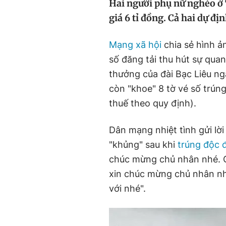
Hai người phụ nữ nghèo ở T
giá 6 tỉ đồng. Cả hai dự đ
Mạng xã hội
chia sẻ hình ả
số đăng tải thu hút sự qua
thưởng của đài Bạc Liêu ngà
còn "khoe" 8 tờ vé số trúng
thuế theo quy định).
Dân mạng nhiệt tình gửi lờ
"khủng" sau khi
trúng độc 
chúc mừng chủ nhân nhé. Q
xin chúc mừng chủ nhân nh
với nhé".