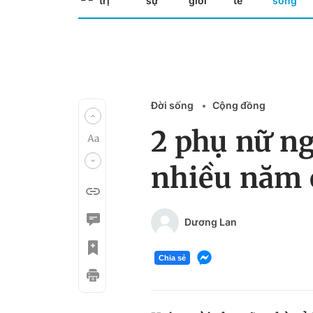
trị
sự
giới
tế
sống
Đời sống
Cộng đồng
2 phụ nữ ng
nhiều năm 
Dương Lan
Chia sẻ