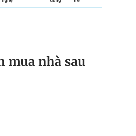
nghệ
dùng
trẻ
nh mua nhà sau