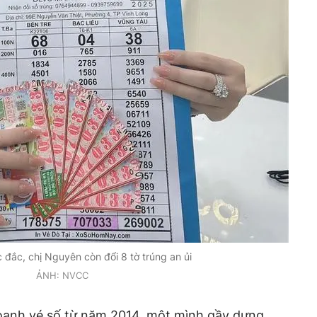
 đắc, chị Nguyên còn đổi 8 tờ trúng an ủi
ẢNH: NVCC
oanh vé số từ năm 2014, một mình gầy dựng