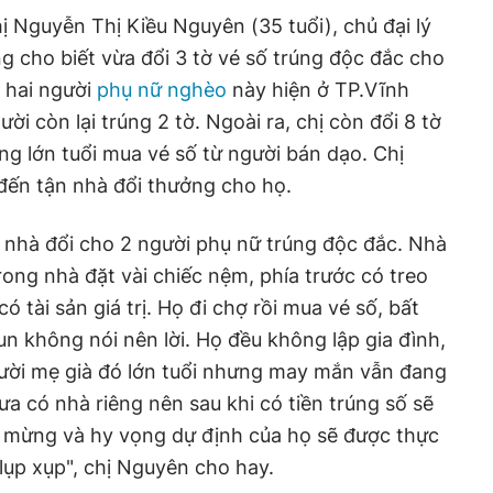
hị Nguyễn Thị Kiều Nguyên (35 tuổi), chủ đại lý
g cho biết vừa đổi 3 tờ vé số trúng độc đắc cho
 hai người
phụ nữ nghèo
này hiện ở TP.Vĩnh
ười còn lại trúng 2 tờ. Ngoài ra, chị còn đổi 8 tờ
ng lớn tuổi mua vé số từ người bán dạo. Chị
đến tận nhà đổi thưởng cho họ.
 nhà đổi cho 2 người phụ nữ trúng độc đắc. Nhà
trong nhà đặt vài chiếc nệm, phía trước có treo
 tài sản giá trị. Họ đi chợ rồi mua vé số, bất
n không nói nên lời. Họ đều không lập gia đình,
gười mẹ già đó lớn tuổi nhưng may mắn vẫn đang
ưa có nhà riêng nên sau khi có tiền trúng số sẽ
g mừng và hy vọng dự định của họ sẽ được thực
lụp xụp", chị Nguyên cho hay.