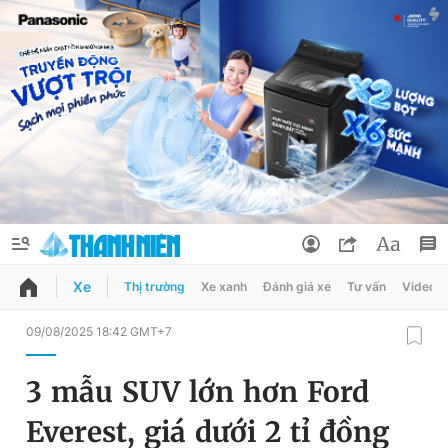
Xe
Thị trường
Xe xanh
Đánh giá xe
Tư vấn
Video
QUẢNG CÁO
ĐẶT BÁO
09/08/2025 18:42 GMT+7
Thông tin tài khoản
3 mẫu SUV lớn hơn Ford
Đổi mật khẩu
Chuyên mục
Everest, giá dưới 2 tỉ đồng
Tin đã lưu