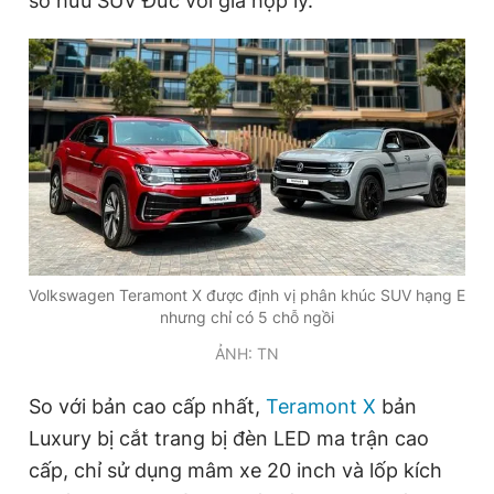
sở hữu SUV Đức với giá hợp lý.
Giấy phép xuất bản số 110/GP - BTTTT cấp ngày 24.3.2020
© 2003-2026 Bản quyền thuộc về Báo Thanh Niên. Cấm sao
chép dưới mọi hình thức nếu không có sự chấp thuận bằng văn
bản. Phát triển bởi ePi Technologies, JSC.
Volkswagen Teramont X được định vị phân khúc SUV hạng E
nhưng chỉ có 5 chỗ ngồi
ẢNH: TN
So với bản cao cấp nhất,
Teramont X
bản
Luxury bị cắt trang bị đèn LED ma trận cao
cấp, chỉ sử dụng mâm xe 20 inch và lốp kích