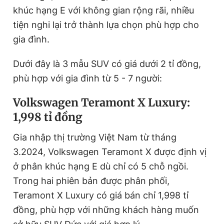
khúc hạng E với không gian rộng rãi, nhiều
tiện nghi lại trở thành lựa chọn phù hợp cho
Đọc Thanh Niên trên điện thoại
gia đình.
Dưới đây là 3 mẫu SUV có giá dưới 2 tỉ đồng,
phù hợp với gia đình từ 5 - 7 người:
Theo dõi báo trên
Volkswagen Teramont X Luxury:
1,998 tỉ đồng
Hotline
Liên hệ quảng cáo
0906 645 777
0908 780 404
Gia nhập thị trường Việt Nam từ tháng
3.2024, Volkswagen Teramont X được định vị
Đặt báo
Quảng cáo
RSS
Tòa soạn
Chính sách bảo
ở phân khúc hạng E dù chỉ có 5 chỗ ngồi.
Trong hai phiên bản được phân phối,
Tổng biên tập: Nguyễn Ngọc Toàn
Phó tổng biên tập thường trực: Hải Thành
Teramont X Luxury có giá bán chỉ 1,998 tỉ
Phó tổng biên tập: Lâm Hiếu Dũng
Phó tổng biên tập: Trần Việt Hưng
đồng, phù hợp với những khách hàng muốn
Tổng thư ký tòa soạn: Đức Trung