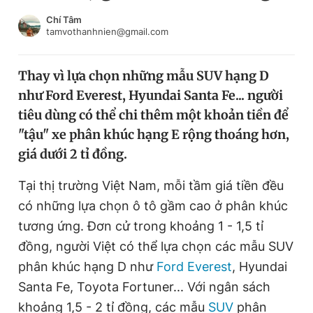
Chuyên mục khác
Chí Tâm
Tin đã xem
tamvothanhnien@gmail.com
Chào ngày mới
Tin 24h
Đăng xuất
Thay vì lựa chọn những mẫu SUV hạng D
Tin thị trường
Tin 360
như Ford Everest, Hyundai Santa Fe... người
tiêu dùng có thể chi thêm một khoản tiền để
Video
Magazine
"tậu" xe phân khúc hạng E rộng thoáng hơn,
giá dưới 2 tỉ đồng.
Tại thị trường Việt Nam, mỗi tầm giá tiền đều
Sản phẩm khác
có những lựa chọn ô tô gầm cao ở phân khúc
Tiện ích
Bạn cần biết
tương ứng. Đơn cử trong khoảng 1 - 1,5 tỉ
đồng, người Việt có thể lựa chọn các mẫu SUV
Thông tin tòa soạn
Liên hệ quảng cáo
phân khúc hạng D như
Ford Everest
, Hyundai
Santa Fe, Toyota Fortuner... Với ngân sách
khoảng 1,5 - 2 tỉ đồng, các mẫu
SUV
phân