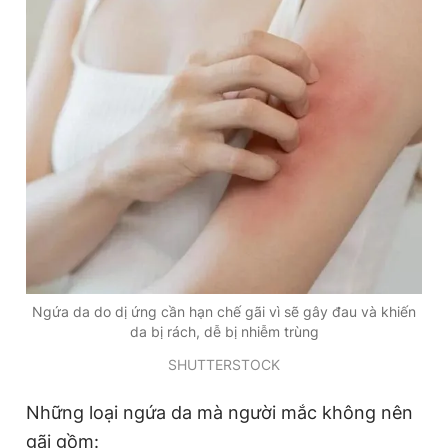
Đọc Thanh Niên trên điện thoại
Theo dõi báo trên
Hotline
Liên hệ quảng cáo
0906 645 777
0908 780 404
Ngứa da do dị ứng cần hạn chế gãi vì sẽ gây đau và khiến
Đặt báo
Quảng cáo
RSS
Tòa soạn
Chính sách bảo
da bị rách, dễ bị nhiễm trùng
Tổng biên tập: Nguyễn Ngọc Toàn
SHUTTERSTOCK
Phó tổng biên tập thường trực: Hải Thành
Phó tổng biên tập: Lâm Hiếu Dũng
Những loại ngứa da mà người mắc không nên
Phó tổng biên tập: Trần Việt Hưng
Tổng thư ký tòa soạn: Đức Trung
gãi gồm: