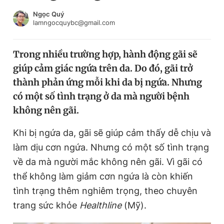
Chuyên mục khác
Ngọc Quý
Tin đã xem
lamngocquybc@gmail.com
Chào ngày mới
Tin 24h
Đăng xuất
Trong nhiều trường hợp, hành động gãi sẽ
Tin thị trường
Tin 360
giúp cảm giác ngứa trên da. Do đó, gãi trở
thành phản ứng mỗi khi da bị ngứa. Nhưng
Video
Magazine
có một số tình trạng ở da mà người bệnh
không nên gãi.
Khi bị ngứa da, gãi sẽ giúp cảm thấy dễ chịu và
Sản phẩm khác
làm dịu cơn ngứa. Nhưng có một số tình trạng
Tiện ích
Bạn cần biết
về da mà người mắc không nên gãi. Vì gãi có
thể không làm giảm cơn ngứa là còn khiến
Thông tin tòa soạn
Liên hệ quảng cáo
tình trạng thêm nghiêm trọng, theo chuyên
trang sức khỏe
Healthline
(Mỹ).