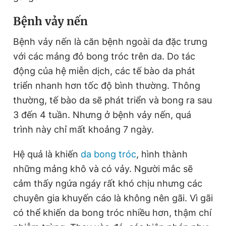
Giấy phép xuất bản số 110/GP - BTTTT cấp ngày 24.3.2020
Bệnh vảy nến
© 2003-2026 Bản quyền thuộc về Báo Thanh Niên. Cấm sao
chép dưới mọi hình thức nếu không có sự chấp thuận bằng văn
bản. Phát triển bởi ePi Technologies, JSC.
Bệnh vảy nến là căn bệnh ngoài da đặc trưng
với các mảng đỏ bong tróc trên da. Do tác
động của hệ miễn dịch, các tế bào da phát
triển nhanh hơn tốc độ bình thường. Thông
thường, tế bào da sẽ phát triển và bong ra sau
3 đến 4 tuần. Nhưng ở bệnh vảy nến, quá
trình này chỉ mất khoảng 7 ngày.
Hệ quả là khiến
da bong tróc
, hình thành
những mảng khô và có vảy. Người mắc sẽ
cảm thấy ngứa ngáy rất khó chịu nhưng các
chuyên gia khuyến cáo là không nên gãi. Vì gãi
có thể khiến da bong tróc nhiều hơn, thậm chí