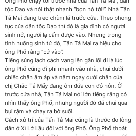
Ông Phổ chạy tới trước nhà của Tẩn Tả Mai, dân
tộc Dao và nói thật nhanh “bọn nó tới!”. Nhà Tẩn
Tả Mai đang treo chùm lá trước cửa. Theo phong
tục của dân tộc Dao thì đó là gia đình có người
sinh nở, người lạ cấm được vào. Nhưng trong
tình huống sinh tử đó, Tẩn Tả Mai ra hiệu cho
ông Phổ rằng “cứ vào”.
Tiếng súng lách cách vang lên gần lối đi là lúc
ông Phổ cũng đi phi nhanh vào nhà, chui dưới
chiếc chăn ấm áp và nằm ngay dưới chân của
chị Chảo Tả Mẩy đang ôm đứa con đỏ hỏn. Ở
trước cửa nhà, Tần Tả Mai nói lớn tiếng rằng có
nhìn thấy ông Phổ, nhưng người đó đã chui qua
bụi rậm và chạy ra bờ suối.
Cách xử trí của Tẩn Tả Mai cũng là thước đo lòng
dân ở Xì Lở Lầu đối với ông Phổ. Ông Phổ thoát