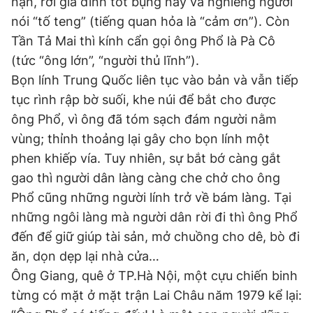
nạn, rời gia đình tốt bụng này và nghiêng người
nói “tố teng” (tiếng quan hỏa là “cảm ơn”). Còn
Tần Tả Mai thì kính cẩn gọi ông Phổ là Pà Cô
(tức “ông lớn”, “người thủ lĩnh”).
Bọn lính Trung Quốc liên tục vào bản và vẫn tiếp
tục rình rập bờ suối, khe núi để bắt cho được
ông Phổ, vì ông đã tóm sạch đám người nằm
vùng; thỉnh thoảng lại gây cho bọn lính một
phen khiếp vía. Tuy nhiên, sự bắt bớ càng gắt
gao thì người dân làng càng che chở cho ông
Phổ cũng những người lính trở về bám làng. Tại
những ngôi làng mà người dân rời đi thì ông Phổ
đến để giữ giúp tài sản, mở chuồng cho dê, bò đi
ăn, dọn dẹp lại nhà cửa…
Ông Giang, quê ở TP.Hà Nội, một cựu chiến binh
từng có mặt ở mặt trận Lai Châu năm 1979 kể lại: