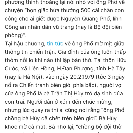
phương thỉnh thoảng lại nói nhỏ với ông Phổ về
chuyện “bọn giặc hứa thưởng 500 cái chăn con
công cho ai giết được Nguyễn Quang Phổ, lính
Công an nhân dân vũ trang (nay là Bộ đội biên
phòng)”.
Tại hậu phương,
tin tức
về ông Phổ mờ mịt giữa
thông tin chiến trận. Gia đình của ông luôn thấp
thỏm nỗi lo khi nào thì lập bàn thờ. Tại thôn Hữu
Cước, xã Liên Hồng, H.Đan Phượng, tỉnh Hà Tây
(nay là Hà Nội), vào ngày 20.2.1979 (tức 3 ngày
nổ ra Chiến tranh biên giới phía bắc), người vợ
của ông Phổ là bà Trần Thị Hùy trở dạ sinh đứa
con trai. Người dân ở xóm đến chúc mừng,
nhưng lúc quay ra thì ai cũng nói rằng “ông Phổ
chồng bà Hùy đã chết trên biên giới”. Bà Hùy
khóc mờ cả mắt. Bà nhớ lại, “chồng bộ đội thời