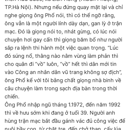
TP.Hà Nội). Nhưng nếu đứng quay mặt lại và chỉ
nghe giọng ông Phổ nói, thì có thể ngỡ rằng,
ông vẫn là một người lính dày dạn, gan lỳ ở trận
mạc. Đó là giọng nói to, nhát gừng, có lúc nói
chuyện hơi gay cấn thì giọng băm bổ như người
sắp ra lệnh thi hành một việc quan trọng. “Lúc
đó súng nổ, thằng nào nằm vùng làm phản thì
cho quân đi “vồ” luôn, “vồ” hết thì dân mới tin
vào Công an nhân dân vũ trang không sợ địch”,
ông Phổ kể với tôi bằng chất giọng nhà binh về
câu chuyện làm trong sạch địa bàn trong thời
chiến.
Ông Phổ nhập ngũ tháng 1.1972, đến năm 1992
thì về hưu sớm khi đang ở tuổi 39. Người anh
hùng trận mạc bắt đầu gánh vác đủ công việc để
nuôi bầy con, từ chặt tre, đến chở than, cấy lúa,