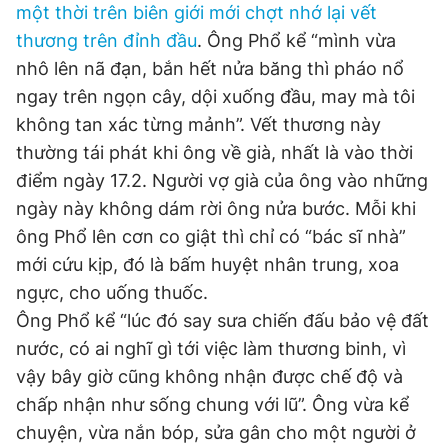
một thời trên biên giới mới chợt nhớ lại vết
thương trên đỉnh đầu
. Ông Phổ kể “mình vừa
nhô lên nã đạn, bắn hết nửa băng thì pháo nổ
ngay trên ngọn cây, dội xuống đầu, may mà tôi
không tan xác từng mảnh”. Vết thương này
thường tái phát khi ông về già, nhất là vào thời
điểm ngày 17.2. Người vợ già của ông vào những
ngày này không dám rời ông nửa bước. Mỗi khi
ông Phổ lên cơn co giật thì chỉ có “bác sĩ nhà”
mới cứu kịp, đó là bấm huyệt nhân trung, xoa
ngực, cho uống thuốc.
Ông Phổ kể “lúc đó say sưa chiến đấu bảo vệ đất
nước, có ai nghĩ gì tới việc làm thương binh, vì
vậy bây giờ cũng không nhận được chế độ và
chấp nhận như sống chung với lũ”. Ông vừa kể
chuyện, vừa nắn bóp, sửa gân cho một người ở