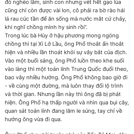
đó nghèo lắm, sinh con nhưng vét hết gạo lúa
cũng chỉ còn được vài lon, cô phải ra bờ rào hái
lá rau cúc tần để ăn sống mà nước mắt cứ chảy,
khi nghĩ chồng mình hy sinh rồi”.
Trong lúc bà Hùy ở hậu phương mong ngóng
chồng thì tại Xì Lở Lầu, ông Phổ thoắt ẩn thoắt
hiện và nhiều lần thoát khỏi sự vây bắt của địch.
Vào một buổi sáng, ông Phổ luồn theo khe suối
vào làng thì một toán lính Trung Quốc đuổi theo,
bao vây nhiều hướng. Ông Phổ không bao giờ đi
- về cùng một đường, mà luôn thay đổi lộ trình
và thời gian. Nhưng lần này thì ông đã bị phát
hiện. Ông Phổ hạ thấp người và nhìn qua bụi cây,
quan sát toán lính đang lăm le súng, tay chỉ về
hướng ông vừa đi qua.