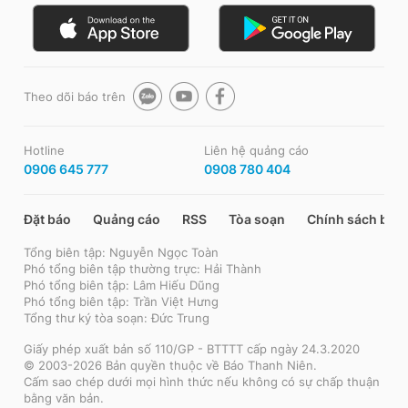
Theo dõi báo trên
Hotline
Liên hệ quảng cáo
0906 645 777
0908 780 404
Đặt báo
Quảng cáo
RSS
Tòa soạn
Chính sách bảo
Tổng biên tập: Nguyễn Ngọc Toàn
Phó tổng biên tập thường trực: Hải Thành
Phó tổng biên tập: Lâm Hiếu Dũng
Phó tổng biên tập: Trần Việt Hưng
Tổng thư ký tòa soạn: Đức Trung
Giấy phép xuất bản số 110/GP - BTTTT cấp ngày 24.3.2020
© 2003-2026 Bản quyền thuộc về Báo Thanh Niên.
Cấm sao chép dưới mọi hình thức nếu không có sự chấp thuận
bằng văn bản.