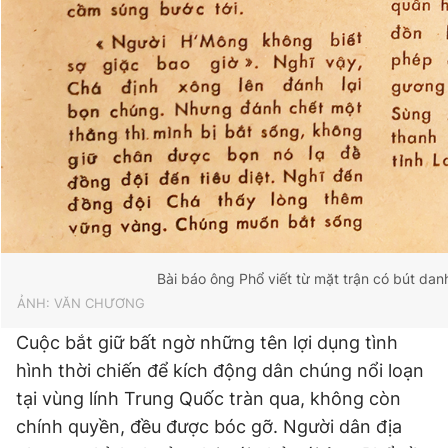
Giấy phép xuất bản số 110/GP - BTTTT cấp ngày 24.3.2020
© 2003-2026 Bản quyền thuộc về Báo Thanh Niên. Cấm sao
chép dưới mọi hình thức nếu không có sự chấp thuận bằng văn
bản. Phát triển bởi ePi Technologies, JSC.
Bài báo ông Phổ viết từ mặt trận có bút dan
ẢNH: VĂN CHƯƠNG
Cuộc bắt giữ bất ngờ những tên lợi dụng tình
hình thời chiến để kích động dân chúng nổi loạn
tại vùng lính Trung Quốc tràn qua, không còn
chính quyền, đều được bóc gỡ. Người dân địa