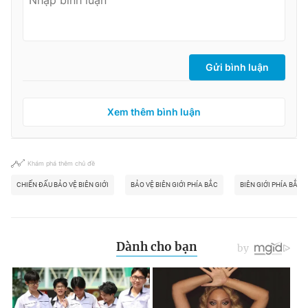
Gửi bình luận
Xem thêm bình luận
Khám phá thêm chủ đề
CHIẾN ĐẤU BẢO VỆ BIÊN GIỚI
BẢO VỆ BIÊN GIỚI PHÍA BẮC
BIÊN GIỚI PHÍA BẮC