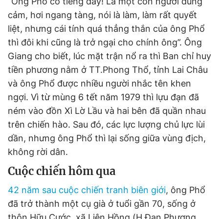
“Ông Phổ có tiếng đấy! Là một con người dũng
cảm, hơi ngang tàng, nói là làm, làm rất quyết
liệt, nhưng cái tính quá thẳng thắn của ông Phổ
thì đôi khi cũng là trở ngại cho chính ông”. Ông
Giang cho biết, lúc mặt trận nổ ra thì Ban chỉ huy
tiền phương nằm ở TT.Phong Thổ, tỉnh Lai Châu
và ông Phổ được nhiều người nhắc tên khen
ngợi. Vì từ mùng 6 tết năm 1979 thì lựu đạn đã
ném vào đồn Xì Lờ Lầu và hai bên đã quần nhau
trên chiến hào. Sau đó, các lực lượng chủ lực lùi
dần, nhưng ông Phổ thì lại sống giữa vùng địch,
không rời dân.
Cuộc chiến hôm qua
42 năm sau cuộc chiến tranh biên giới
, ông Phổ
đã trở thành một cụ già ở tuổi gần 70, sống ở
thôn Hữu Cước, xã Liên Hồng (H.Đan Phượng,