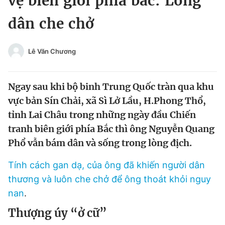
vệ biên giới phía bắc: Lòng
Chuyên mục khác
dân che chở
Tin đã xem
Chào ngày mới
Tin 24h
Đăng xuất
Lê Văn Chương
Tin thị trường
Tin 360
Ngay sau khi bộ binh Trung Quốc tràn qua khu
Video
Magazine
vực bản Sín Chải, xã Sì Lở Lầu, H.Phong Thổ,
tỉnh Lai Châu trong những ngày đầu Chiến
tranh biên giới phía Bắc thì ông Nguyễn Quang
Sản phẩm khác
Phổ vẫn bám dân và sống trong lòng địch.
Tiện ích
Bạn cần biết
Tính cách gan dạ, của ông đã khiến người dân
thương và luôn che chở để ông thoát khỏi nguy
Thông tin tòa soạn
Liên hệ quảng cáo
nan
.
Thượng úy “ở cữ”