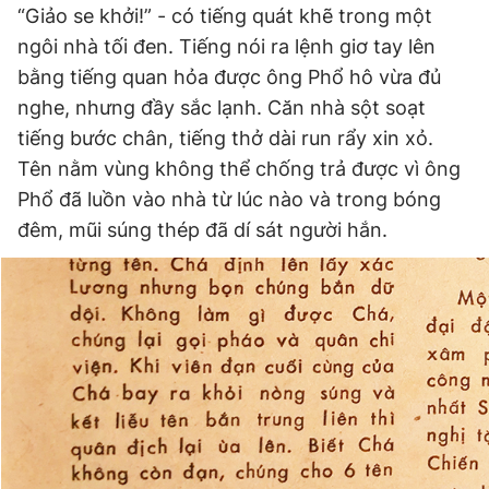
“Giảo se khởi!” - có tiếng quát khẽ trong một
ngôi nhà tối đen. Tiếng nói ra lệnh giơ tay lên
bằng tiếng quan hỏa được ông Phổ hô vừa đủ
Đọc Thanh Niên trên điện thoại
nghe, nhưng đầy sắc lạnh. Căn nhà sột soạt
tiếng bước chân, tiếng thở dài run rẩy xin xỏ.
Tên nằm vùng không thể chống trả được vì ông
Phổ đã luồn vào nhà từ lúc nào và trong bóng
Theo dõi báo trên
đêm, mũi súng thép đã dí sát người hắn.
Hotline
Liên hệ quảng cáo
0906 645 777
0908 780 404
Đặt báo
Quảng cáo
RSS
Tòa soạn
Chính sách bảo
Tổng biên tập: Nguyễn Ngọc Toàn
Phó tổng biên tập thường trực: Hải Thành
Phó tổng biên tập: Lâm Hiếu Dũng
Phó tổng biên tập: Trần Việt Hưng
Tổng thư ký tòa soạn: Đức Trung