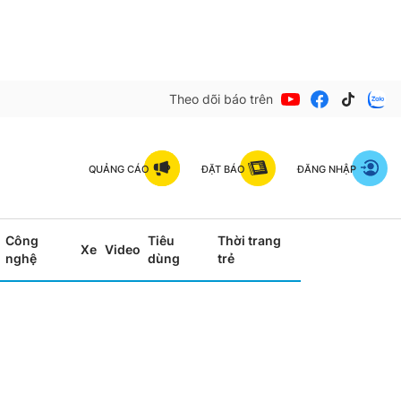
Theo dõi báo trên
QUẢNG CÁO
ĐẶT BÁO
ĐĂNG NHẬP
Công
Tiêu
Thời trang
Xe
Video
nghệ
dùng
trẻ