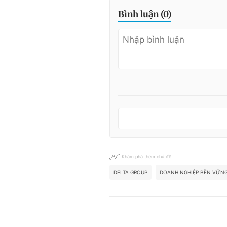
Bình luận (
0
)
Khám phá thêm chủ đề
DELTA GROUP
DOANH NGHIỆP BỀN VỮN