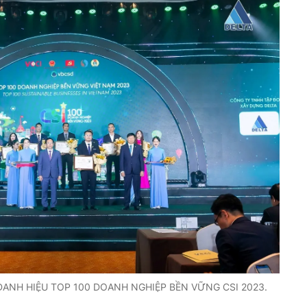
DANH HIỆU TOP 100 DOANH NGHIỆP BỀN VỮNG CSI 2023.