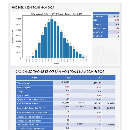
Đọc Thanh Niên trên điện thoại
Theo dõi báo trên
Hotline
Liên hệ quảng cáo
0906 645 777
0908 780 404
Đặt báo
Quảng cáo
RSS
Tòa soạn
Chính sách bảo
Tổng biên tập: Nguyễn Ngọc Toàn
Phó tổng biên tập thường trực: Hải Thành
Phó tổng biên tập: Lâm Hiếu Dũng
Phó tổng biên tập: Trần Việt Hưng
Tổng thư ký tòa soạn: Đức Trung