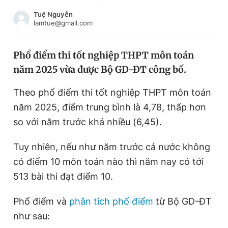
Chuyên mục khác
Tuệ Nguyễn
Tin đã xem
lamtue@gmail.com
Chào ngày mới
Tin 24h
Đăng xuất
Phổ điểm thi tốt nghiệp THPT môn toán
Tin thị trường
Tin 360
năm 2025 vừa được Bộ GD-ĐT công bố.
Theo phổ điểm thi tốt nghiệp THPT môn toán
Video
Magazine
năm 2025, điểm trung bình là 4,78, thấp hơn
so với năm trước khá nhiều (6,45).
Sản phẩm khác
Tuy nhiên, nếu như năm trước cả nước không
Tiện ích
Bạn cần biết
có điểm 10 môn toán nào thì năm nay có tới
513 bài thi đạt điểm 10.
Thông tin tòa soạn
Liên hệ quảng cáo
Phổ điểm và
phân tích phổ điểm
từ Bộ GD-ĐT
như sau: