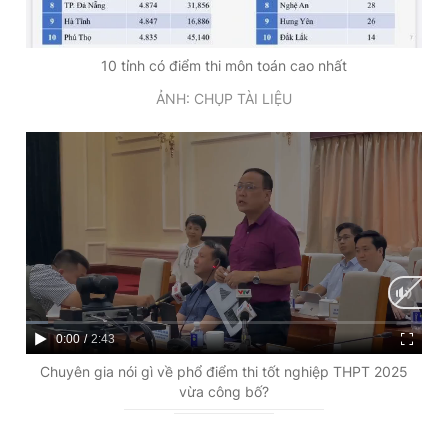
10 tỉnh có điểm thi môn toán cao nhất
ẢNH: CHỤP TÀI LIỆU
C
0:00
/
D
2:43
u
u
Chuyên gia nói gì về phổ điểm thi tốt nghiệp THPT 2025
vừa công bố?
r
r
r
a