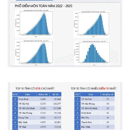
Giấy phép xuất bản số 110/GP - BTTTT cấp ngày 24.3.2020
© 2003-2026 Bản quyền thuộc về Báo Thanh Niên. Cấm sao
chép dưới mọi hình thức nếu không có sự chấp thuận bằng văn
bản. Phát triển bởi ePi Technologies, JSC.