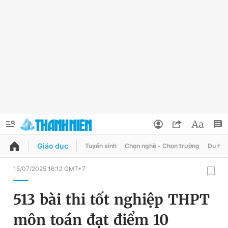
Giáo dục
Tuyển sinh
Chọn nghề - Chọn trường
Du học
QUẢNG CÁO
ĐẶT BÁO
15/07/2025 16:12 GMT+7
Thông tin tài khoản
513 bài thi tốt nghiệp THPT
Đổi mật khẩu
Chuyên mục
môn toán đạt điểm 10
Tin đã lưu