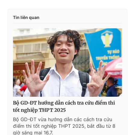
e
t
n
i
Tin liên quan
t
o
T
n
i
m
e
Bộ GD-ĐT hướng dẫn cách tra cứu điểm thi
tốt nghiệp THPT 2025
Bộ GD-ĐT vừa hướng dẫn các cách tra cứu
điểm thi tốt nghiệp THPT 2025, bắt đầu từ 8
giờ sáng mai 16.7.