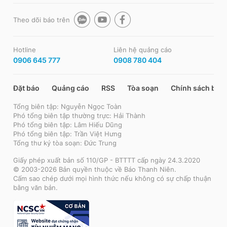
Theo dõi báo trên
Hotline
Liên hệ quảng cáo
0906 645 777
0908 780 404
Đặt báo
Quảng cáo
RSS
Tòa soạn
Chính sách bảo
Tổng biên tập: Nguyễn Ngọc Toàn
Phó tổng biên tập thường trực: Hải Thành
Phó tổng biên tập: Lâm Hiếu Dũng
Phó tổng biên tập: Trần Việt Hưng
Tổng thư ký tòa soạn: Đức Trung
Giấy phép xuất bản số 110/GP - BTTTT cấp ngày 24.3.2020
© 2003-2026 Bản quyền thuộc về Báo Thanh Niên.
Cấm sao chép dưới mọi hình thức nếu không có sự chấp thuận
bằng văn bản.