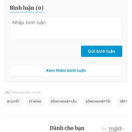
Bình luận (
0
)
Gửi bình luận
Xem thêm bình luận
Khám phá thêm chủ đề
BÍ QUYẾT
KỸ NĂNG
ĐỒNG NGHIỆP XẤU
ĐỒNG NGHIỆP TỒI
SẾP TỒI