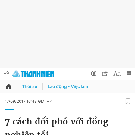
Thời sự
Lao động - Việc làm
QUẢNG CÁO
ĐẶT BÁO
17/09/2017 16:43 GMT+7
Thông tin tài khoản
7 cách đối phó với đồng
Đổi mật khẩu
Chuyên mục
Tin đã lưu