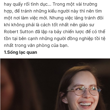
hay quấy rối tình dục… Trong một vài trường
Giấy phép xuất bản số 110/GP - BTTTT cấp ngày 24.3.2020
© 2003-2026 Bản quyền thuộc về Báo Thanh Niên. Cấm sao
hợp, để tránh những kiểu người này thì nên tìm
chép dưới mọi hình thức nếu không có sự chấp thuận bằng văn
một nơi làm việc mới. Nhưng việc lảng tránh đôi
bản. Phát triển bởi ePi Technologies, JSC.
khi không phải là cách tốt nhất nên giáo sư
Robert Sutton đã lập ra bảy chiến lược để có thể
tồn tại bên cạnh những người đồng nghiệp tồi tệ
nhất trong văn phòng của bạn.
1.Sống lạc quan