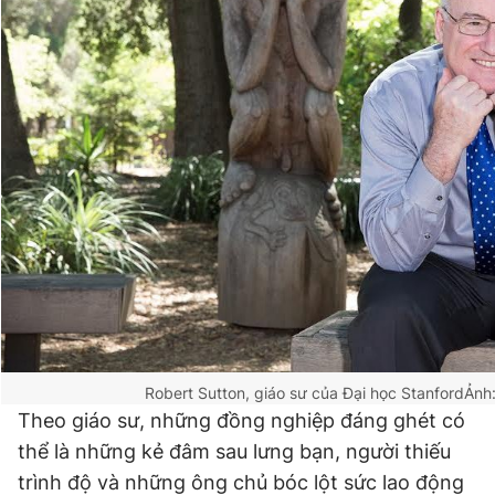
Đọc Thanh Niên trên điện thoại
Theo dõi báo trên
Hotline
Liên hệ quảng cáo
0906 645 777
0908 780 404
Đặt báo
Quảng cáo
RSS
Tòa soạn
Chính sách bảo
Robert Sutton, giáo sư của Đại học Stanford
Ảnh:
Tổng biên tập: Nguyễn Ngọc Toàn
Theo giáo sư, những đồng nghiệp đáng ghét có
Phó tổng biên tập thường trực: Hải Thành
Phó tổng biên tập: Lâm Hiếu Dũng
thể là những kẻ đâm sau lưng bạn, người thiếu
Phó tổng biên tập: Trần Việt Hưng
Tổng thư ký tòa soạn: Đức Trung
trình độ và những ông chủ bóc lột sức lao động