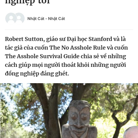
nghiệp tồi
Chuyên mục khác
Tin đã xem
Nhật Cát
-
Nhật Cát
Chào ngày mới
Tin 24h
Đăng xuất
Robert Sutton, giáo sư Đại học Stanford và là
Tin thị trường
Tin 360
tác giả của cuốn The No Asshole Rule và cuốn
The Asshole Survival Guide chia sẻ về những
Video
Magazine
cách giúp mọi người thoát khỏi những người
đồng nghiệp đáng ghét.
Sản phẩm khác
Tiện ích
Bạn cần biết
Thông tin tòa soạn
Liên hệ quảng cáo